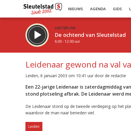
NIEUWS
AGENDA
GIDS
LUISTER LIVE:
De ochtend van Sleutelstad
6.00 - 12.00 uur
Leidenaar gewond na val v
Leiden, 6 januari 2003 om 10:41 uur door de redactie
Inklappen
Een 22-jarige Leidenaar is zaterdagmiddag va
stond plotseling afbrak. De Leidenaar werd m
De Leidenaar stond op de tweede verdieping op het pla
waardoor de man naar beneden viel.
Leiden