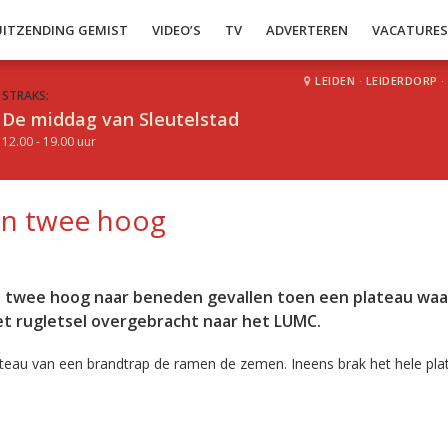
UITZENDING GEMIST
VIDEO’S
TV
ADVERTEREN
VACATURE
LEIDEN
·
LEIDERDORP
·
STRAKS:
De middag van Sleutelstad
12.00 - 19.00 uur
an twee hoog
n twee hoog naar beneden gevallen toen een plateau waa
et rugletsel overgebracht naar het LUMC.
teau van een brandtrap de ramen de zemen. Ineens brak het hele plat