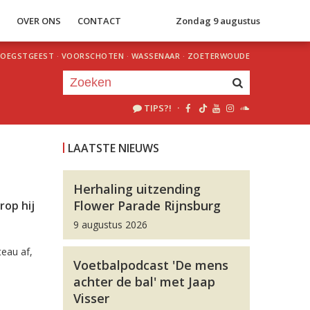
S
OVER ONS
CONTACT
Zondag 9 augustus
OEGSTGEEST
·
VOORSCHOTEN
·
WASSENAAR
·
ZOETERWOUDE
TIPS?!
·
Je luistert nu naar
uur 1 van 0
LAATSTE NIEUWS
«
Vorig uur
Volgend uur
»
Herhaling uitzending
Flower Parade Rijnsburg
rop hij
9 augustus 2026
eau af,
Voetbalpodcast 'De mens
achter de bal' met Jaap
Visser