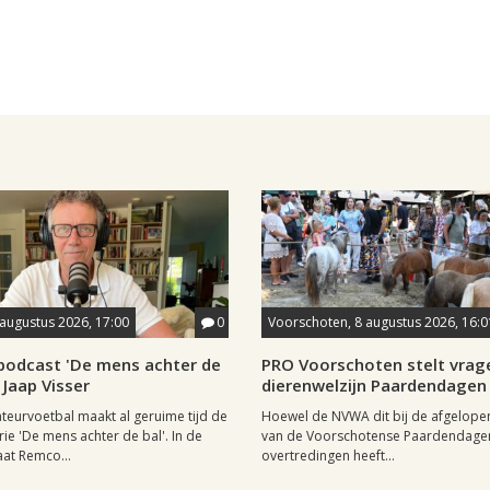
 augustus 2026, 17:00
0
Voorschoten, 8 augustus 2026, 16:0
podcast 'De mens achter de
PRO Voorschoten stelt vrag
 Jaap Visser
dierenwelzijn Paardendagen
eurvoetbal maakt al geruime tijd de
Hoewel de NVWA dit bij de afgelopen
ie 'De mens achter de bal'. In de
van de Voorschotense Paardendage
at Remco...
overtredingen heeft...