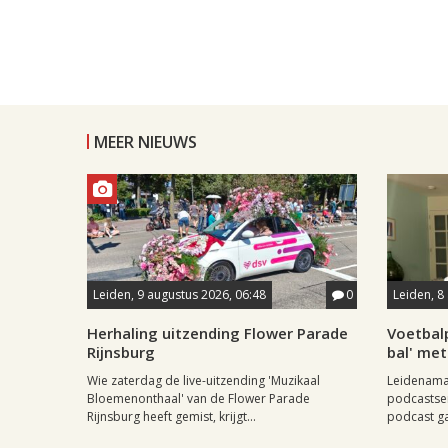
MEER NIEUWS
Leiden, 9 augustus 2026, 06:48
0
Leiden, 8
Herhaling uitzending Flower Parade
Voetbal
Rijnsburg
bal' met
Wie zaterdag de live-uitzending 'Muzikaal
Leidenamat
Bloemenonthaal' van de Flower Parade
podcastser
Rijnsburg heeft gemist, krijgt...
podcast ga