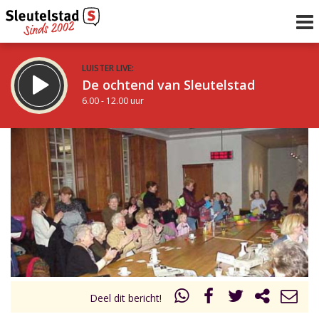
LUISTER LIVE:
De ochtend van Sleutelstad
6.00 - 12.00 uur
STRAKS:
De middag van Sleutelstad
12.00 - 19.00 uur
uur 1 van 0
Vorig uur
Volgend uur
Inklappen
Deel dit bericht!