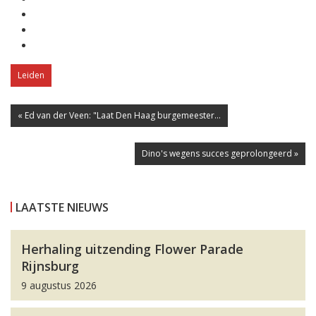
Leiden
« Ed van der Veen: "Laat Den Haag burgemeester...
Dino's wegens succes geprolongeerd »
LAATSTE NIEUWS
Herhaling uitzending Flower Parade
Rijnsburg
9 augustus 2026