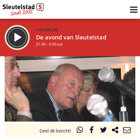
LUISTER LIVE:
De avond van Sleutelstad
21.00 - 0.00 uur
STRAKS:
De nacht van Sleutelstad
0.00 - 6.00 uur
uur 1 van 0
Vorig uur
Volgend uur
Inklappen
Deel dit bericht!