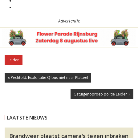
Advertentie
Leiden
« Pechtold: Exploitatie Q-bus niet naar Platteel
Getuigenoproep politie Leiden »
LAATSTE NIEUWS
Brandweer plaatst camera's tegen inbraken