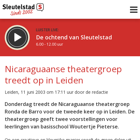
LUISTER LIVE:
De ochtend van Sleutelstad
6.00 - 12.00 uur
STRAKS:
De middag van Sleutelstad
Nicaraguaanse theatergroep
12.00 - 19.00 uur
treedt op in Leiden
uur 1 van 0
Vorig uur
Volgend uur
Leiden, 11 juni 2003 om 17:11 uur door de redactie
Inklappen
Donderdag treedt de Nicaraguaanse theatergroep
Ronda de Barro voor de tweede keer op in Leiden. De
theatergroep geeft twee voorstellingen voor
leerlingen van basisschool Woutertje Pieterse.
Op een creatieve en kleurrijke manier speelt de groep delen uit