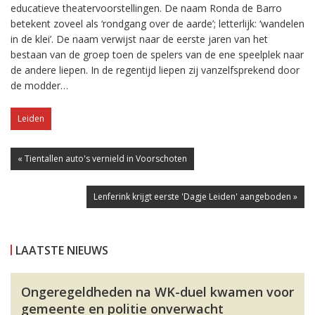
educatieve theatervoorstellingen. De naam Ronda de Barro
betekent zoveel als ‘rondgang over de aarde’; letterlijk: ‘wandelen
in de klei’. De naam verwijst naar de eerste jaren van het
bestaan van de groep toen de spelers van de ene speelplek naar
de andere liepen. In de regentijd liepen zij vanzelfsprekend door
de modder…
Leiden
« Tientallen auto's vernield in Voorschoten
Lenferink krijgt eerste 'Dagje Leiden' aangeboden »
LAATSTE NIEUWS
Ongeregeldheden na WK-duel kwamen voor
gemeente en politie onverwacht