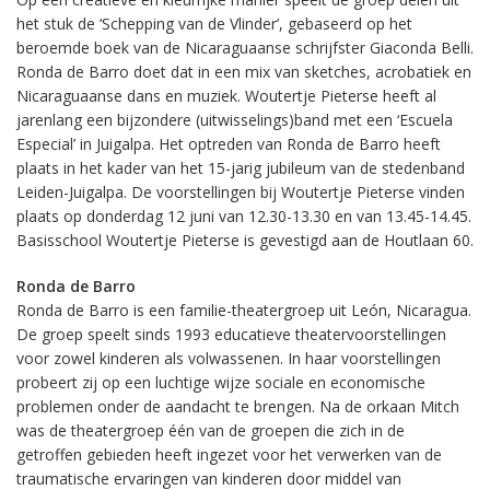
het stuk de ‘Schepping van de Vlinder’, gebaseerd op het
beroemde boek van de Nicaraguaanse schrijfster Giaconda Belli.
Ronda de Barro doet dat in een mix van sketches, acrobatiek en
Nicaraguaanse dans en muziek. Woutertje Pieterse heeft al
jarenlang een bijzondere (uitwisselings)band met een ‘Escuela
Especial’ in Juigalpa. Het optreden van Ronda de Barro heeft
plaats in het kader van het 15-jarig jubileum van de stedenband
Leiden-Juigalpa. De voorstellingen bij Woutertje Pieterse vinden
plaats op donderdag 12 juni van 12.30-13.30 en van 13.45-14.45.
Basisschool Woutertje Pieterse is gevestigd aan de Houtlaan 60.
Ronda de Barro
Ronda de Barro is een familie-theatergroep uit León, Nicaragua.
De groep speelt sinds 1993 educatieve theatervoorstellingen
voor zowel kinderen als volwassenen. In haar voorstellingen
probeert zij op een luchtige wijze sociale en economische
problemen onder de aandacht te brengen. Na de orkaan Mitch
was de theatergroep één van de groepen die zich in de
getroffen gebieden heeft ingezet voor het verwerken van de
traumatische ervaringen van kinderen door middel van