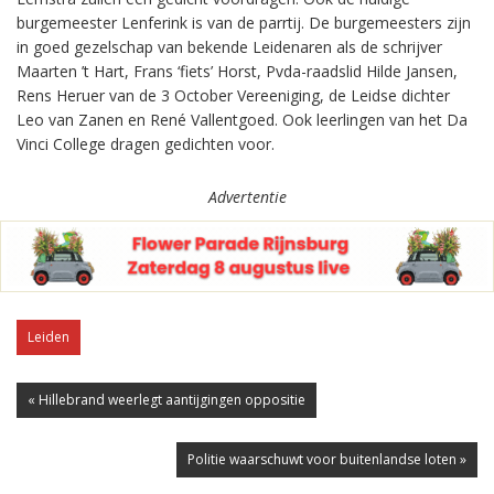
burgemeester Lenferink is van de parrtij. De burgemeesters zijn
in goed gezelschap van bekende Leidenaren als de schrijver
Maarten ’t Hart, Frans ‘fiets’ Horst, Pvda-raadslid Hilde Jansen,
Rens Heruer van de 3 October Vereeniging, de Leidse dichter
Leo van Zanen en René Vallentgoed. Ook leerlingen van het Da
Vinci College dragen gedichten voor.
Advertentie
Leiden
« Hillebrand weerlegt aantijgingen oppositie
Politie waarschuwt voor buitenlandse loten »