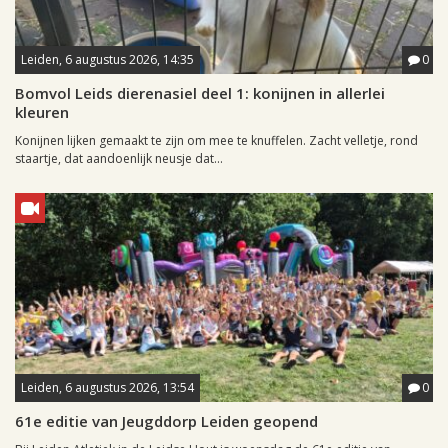
Leiden, 6 augustus 2026, 14:35
0
Bomvol Leids dierenasiel deel 1: konijnen in allerlei
kleuren
Konijnen lijken gemaakt te zijn om mee te knuffelen. Zacht velletje, rond
staartje, dat aandoenlijk neusje dat...
Leiden, 6 augustus 2026, 13:54
0
61e editie van Jeugddorp Leiden geopend