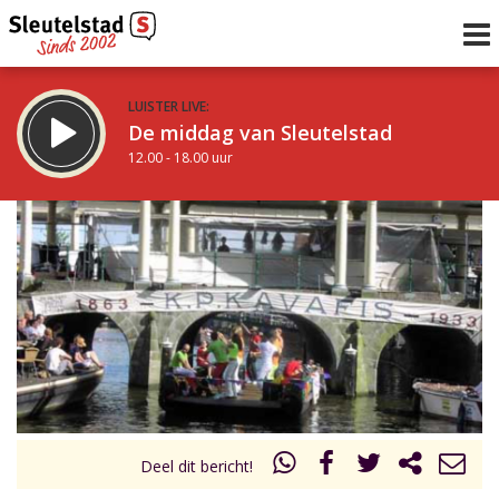
LUISTER LIVE:
De middag van Sleutelstad
12.00 - 18.00 uur
STRAKS:
De avond van Sleutelstad
18.00 - 19.00 uur
uur 1 van 0
Vorig uur
Volgend uur
Inklappen
Deel dit bericht!