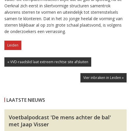
Oerknal zich eerst in sliertvormige structuren samentrok
alvorens sterren te vormen en uiteindelijk tot sterrenstelsels
samen te klonteren. Dat in het zo jonge heelal de vorming van
sterren blijkbaar al op zo’n grote schaal plaatsvond, is volgens
de onderzoekers een verrassing.
Leiden
« VVD-raadslid laat extreem rechtse site afsluiten
Vier inbraken in Leiden »
LAATSTE NIEUWS
Voetbalpodcast 'De mens achter de bal'
met Jaap Visser