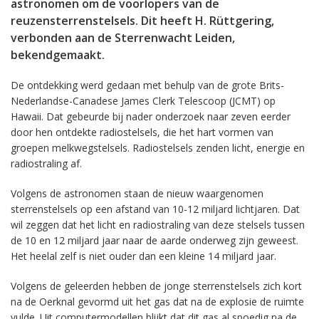
astronomen om de voorlopers van de
reuzensterrenstelsels. Dit heeft H. Rüttgering,
verbonden aan de Sterrenwacht Leiden,
bekendgemaakt.
De ontdekking werd gedaan met behulp van de grote Brits-
Nederlandse-Canadese James Clerk Telescoop (JCMT) op
Hawaii. Dat gebeurde bij nader onderzoek naar zeven eerder
door hen ontdekte radiostelsels, die het hart vormen van
groepen melkwegstelsels. Radiostelsels zenden licht, energie en
radiostraling af.
Volgens de astronomen staan de nieuw waargenomen
sterrenstelsels op een afstand van 10-12 miljard lichtjaren. Dat
wil zeggen dat het licht en radiostraling van deze stelsels tussen
de 10 en 12 miljard jaar naar de aarde onderweg zijn geweest.
Het heelal zelf is niet ouder dan een kleine 14 miljard jaar.
Volgens de geleerden hebben de jonge sterrenstelsels zich kort
na de Oerknal gevormd uit het gas dat na de explosie de ruimte
vulde. Uit computermodellen blijkt dat dit gas al spoedig na de