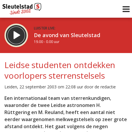
LUISTER LIVE:
De avond van Sleutelstad
19.00 - 0.00 uur
STRAKS:
De nacht van Sleutelstad
Leidse studenten ontdekken
0.00 - 6.00 uur
voorlopers sterrenstelsels
uur 1 van 0
Vorig uur
Volgend uur
Leiden, 22 september 2003 om 22:08 uur door de redactie
Inklappen
Een internationaal team van sterrenkundigen,
waaronder de twee Leidse astronomen H.
Rüttgering en M. Reuland, heeft een aantal niet
eerder waargenomen melkwegstelsels op zeer grote
afstand ontdekt. Het gaat volgens de negen