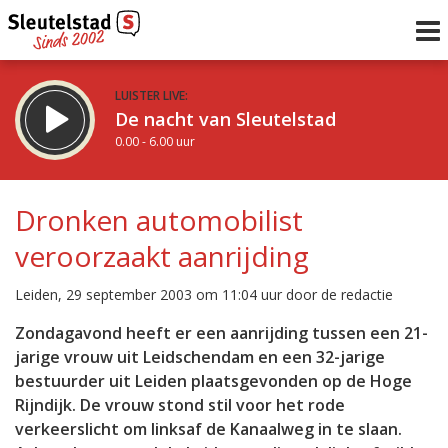
LUISTER LIVE:
De nacht van Sleutelstad
0.00 - 6.00 uur
STRAKS:
De ochtend van Sleutelstad
Dronken automobilist
6.00 - 12.00 uur
veroorzaakt aanrijding
uur 1 van 0
Vorig uur
Volgend uur
Leiden, 29 september 2003 om 11:04 uur door de redactie
Inklappen
Zondagavond heeft er een aanrijding tussen een 21-
jarige vrouw uit Leidschendam en een 32-jarige
bestuurder uit Leiden plaatsgevonden op de Hoge
Rijndijk. De vrouw stond stil voor het rode
verkeerslicht om linksaf de Kanaalweg in te slaan.