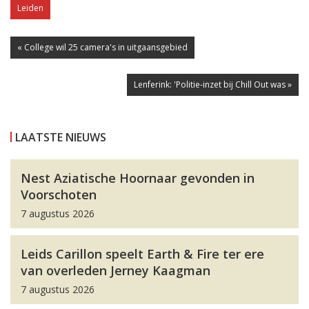
Leiden
« College wil 25 camera's in uitgaansgebied
Lenferink: 'Politie-inzet bij Chill Out was »
LAATSTE NIEUWS
Nest Aziatische Hoornaar gevonden in
Voorschoten
7 augustus 2026
Leids Carillon speelt Earth & Fire ter ere
van overleden Jerney Kaagman
7 augustus 2026