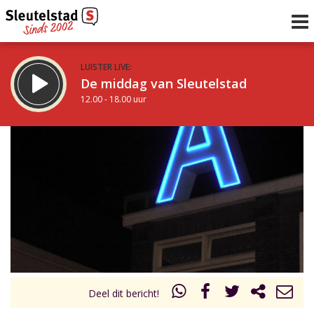
LUISTER LIVE:
De middag van Sleutelstad
12.00 - 18.00 uur
STRAKS:
De vrijdagavond met Keanu
18.00 - 19.00 uur
uur 1 van 0
Vorig uur
Volgend uur
Inklappen
Deel dit bericht!