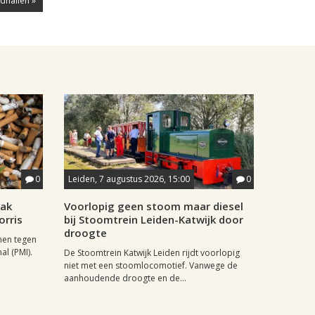
dhallen »
0
Leiden, 7 augustus 2026, 15:00
0
aak
Voorlopig geen stoom maar diesel
orris
bij Stoomtrein Leiden-Katwijk door
droogte
nen tegen
al (PMI).
De Stoomtrein Katwijk Leiden rijdt voorlopig
niet met een stoomlocomotief. Vanwege de
aanhoudende droogte en de...