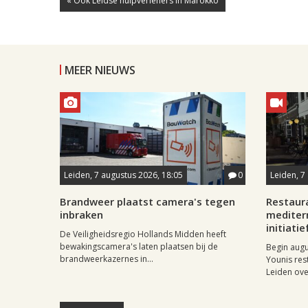
« Ook Leidse hulpverleners in Marokko
MEER NIEUWS
Leiden, 7 augustus 2026, 18:05
0
Leiden, 7
Brandweer plaatst camera's tegen
Restaur
inbraken
mediter
initiatie
De Veiligheidsregio Hollands Midden heeft
bewakingscamera's laten plaatsen bij de
Begin aug
brandweerkazernes in...
Younis res
Leiden ove