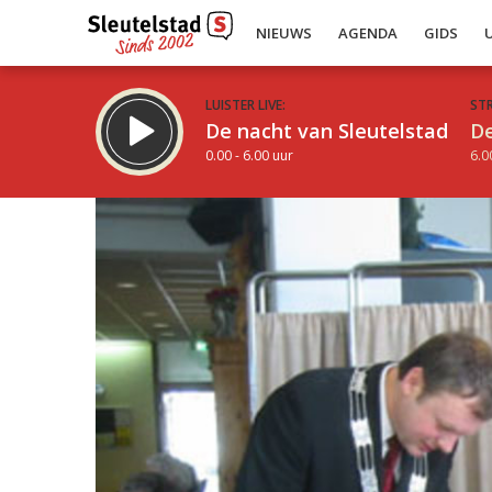
NIEUWS
AGENDA
GIDS
LUISTER LIVE:
ST
De nacht van Sleutelstad
De
0.00 - 6.00 uur
6.0
Inklappen