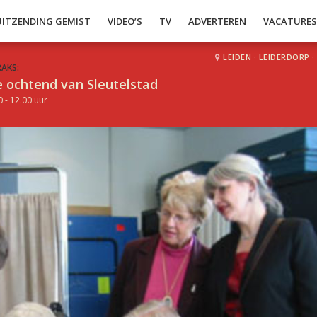
UITZENDING GEMIST
VIDEO’S
TV
ADVERTEREN
VACATURE
LEIDEN
·
LEIDERDORP
·
RAKS:
 ochtend van Sleutelstad
0 - 12.00 uur