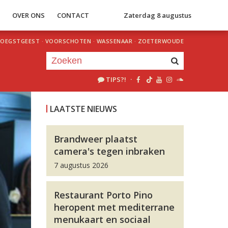
S
OVER ONS
CONTACT
Zaterdag 8 augustus
OEGSTGEEST
·
VOORSCHOTEN
·
WASSENAAR
·
ZOETERWOUDE
TIPS?!
·
Je luistert nu naar
uur 1 van 0
LAATSTE NIEUWS
«
Vorig uur
Volgend uur
»
Brandweer plaatst
camera's tegen inbraken
7 augustus 2026
Restaurant Porto Pino
heropent met mediterrane
menukaart en sociaal