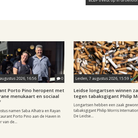
BLØF treedt op in Groenoor
 augustus 2026, 16:56
0
Leiden, 7 augustus 2026, 15:59
ant Porto Pino heropent met
Leidse longartsen winnen z
rane menukaart en sociaal
tegen tabaksgigant Philip M
f
Longartsen hebben een zaak gewon
tabaksgigant Philip Morris Internation
ustus namen Saba Alhatra en Rayan
De Leidse...
taurant Porto Pino aan de Haven in
r van de...