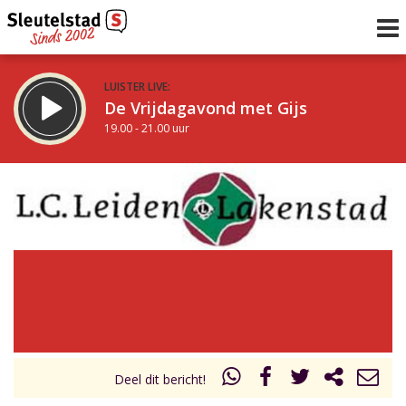
LUISTER LIVE:
De Vrijdagavond met Gijs
19.00 - 21.00 uur
STRAKS:
De avond van Sleutelstad
21.00 - 0.00 uur
uur 1 van 0
Vorig uur
Volgend uur
Inklappen
Deel dit bericht!