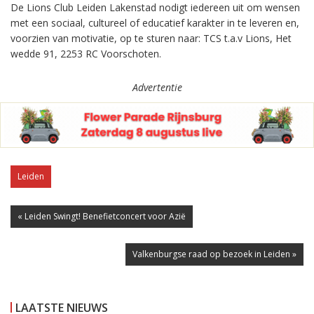
De Lions Club Leiden Lakenstad nodigt iedereen uit om wensen
met een sociaal, cultureel of educatief karakter in te leveren en,
voorzien van motivatie, op te sturen naar: TCS t.a.v Lions, Het
wedde 91, 2253 RC Voorschoten.
Advertentie
Leiden
« Leiden Swingt! Benefietconcert voor Azië
Valkenburgse raad op bezoek in Leiden »
LAATSTE NIEUWS