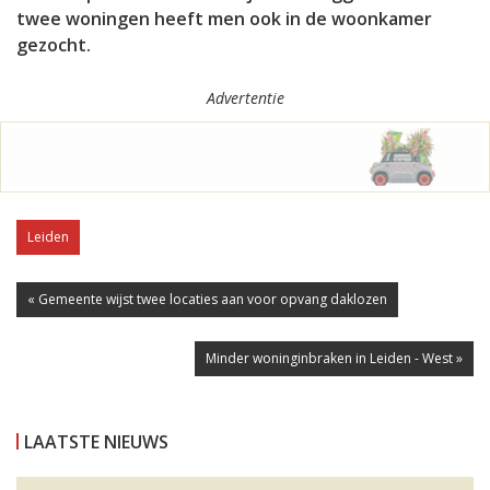
twee woningen heeft men ook in de woonkamer
gezocht.
Advertentie
Leiden
« Gemeente wijst twee locaties aan voor opvang daklozen
Minder woninginbraken in Leiden - West »
LAATSTE NIEUWS