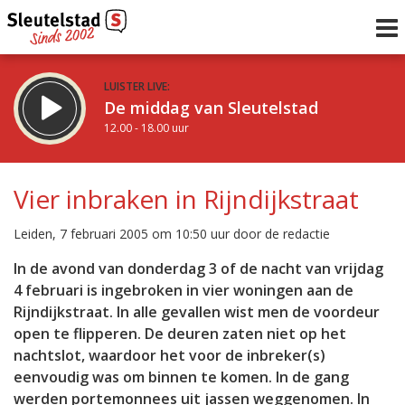
LUISTER LIVE:
De middag van Sleutelstad
12.00 - 18.00 uur
STRAKS:
De avond van Sleutelstad
Vier inbraken in Rijndijkstraat
18.00 - 19.00 uur
uur 1 van 0
Vorig uur
Volgend uur
Leiden, 7 februari 2005 om 10:50 uur door de redactie
Inklappen
In de avond van donderdag 3 of de nacht van vrijdag
4 februari is ingebroken in vier woningen aan de
Rijndijkstraat. In alle gevallen wist men de voordeur
open te flipperen. De deuren zaten niet op het
nachtslot, waardoor het voor de inbreker(s)
eenvoudig was om binnen te komen. In de gang
werden portemonnees uit jassen weggenomen. In