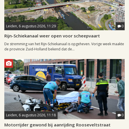
Leiden, 6 augustus 2026, 11:29
0
Rijn-Schiekanaal weer open voor scheepvaart
De stremming van het Rijn-Schiekanaal is opgeheven. Vorige week maakte
de provincie Zuid-Holland bekend dat de...
Leiden, 6 augustus 2026, 11:18
0
Motorrijder gewond bij aanrijding Rooseveltstraat