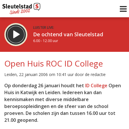
LUISTER LIVE:
De ochtend van Sleutelstad
6.00 - 12.00 uur
STRAKS:
De middag van Sleutelstad
Open Huis ROC ID College
12.00 - 18.00 uur
uur 1 van 0
Vorig uur
Volgend uur
Leiden, 22 januari 2006 om 10:41 uur door de redactie
Inklappen
Op donderdag 26 januari houdt het
ID College
Open
Huis in Katwijk en Leiden. Iedereen kan dan
kennismaken met diverse middelbare
beroepsopleidingen en de sfeer van de school
proeven. De scholen zijn dan tussen 16.00 uur tot
21.00 geopend.