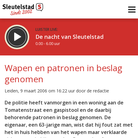
LUISTER LIVE:
De nacht van Sleutelstad
0.00 - 6.00 uur
STRAKS:
De ochtend van Sleutelstad
Wapen en patronen in beslag
6.00 - 12.00 uur
genomen
uur 1 van 0
Vorig uur
Volgend uur
Leiden, 9 maart 2006 om 16:22 uur door de redactie
Inklappen
De politie heeft vanmorgen in een woning aan de
Tomatenstraat een gaspistool en de daarbij
behorende patronen in beslag genomen. De
eigenaar, een 63-jarige man, wist dat hij fout zat met
het in huis hebben van het wapen maar verklaarde