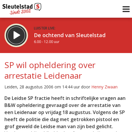
LUISTER LIVE:
De ochtend van Sleutelstad
6.00 - 12.00 uur
STRAKS:
De middag van Sleutelstad
SP wil opheldering over
12.00 - 18.00 uur
arrestatie Leidenaar
uur 1 van 0
Vorig uur
Volgend uur
Leiden, 28 augustus 2006 om 14:44 uur door
Henny Zwaan
Inklappen
De Leidse SP fractie heeft in schriftelijke vragen aan
B&W opheldering gevraagd over de arrestatie van
een Leidenaar op vrijdag 18 augustus. Volgens de SP
heeft de politie die dag met getrokken pistool en
grof geweld de Leidse man van zijn bed gelicht.