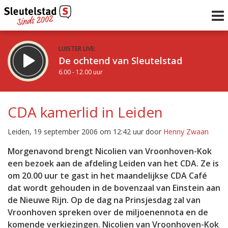
LUISTER LIVE:
De ochtend van Sleutelstad
6.00 - 12.00 uur
STRAKS:
De middag van Sleutelstad
CDA kamerlid in Leiden
12.00 - 17.00 uur
uur 1 van 0
Vorig uur
Volgend uur
Leiden, 19 september 2006 om 12:42 uur door
Henny Zwaan
Inklappen
Morgenavond brengt Nicolien van Vroonhoven-Kok
een bezoek aan de afdeling Leiden van het CDA. Ze is
om 20.00 uur te gast in het maandelijkse CDA Café
dat wordt gehouden in de bovenzaal van Einstein aan
de Nieuwe Rijn. Op de dag na Prinsjesdag zal van
Vroonhoven spreken over de miljoenennota en de
komende verkiezingen. Nicolien van Vroonhoven-Kok