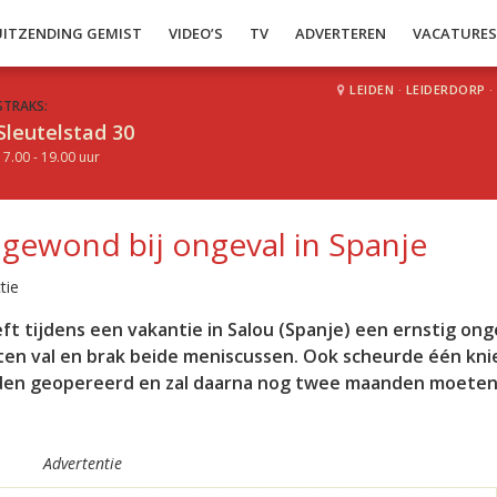
UITZENDING GEMIST
VIDEO’S
TV
ADVERTEREN
VACATURE
LEIDEN
·
LEIDERDORP
·
STRAKS:
Sleutelstad 30
17.00 - 19.00 uur
gewond bij ongeval in Spanje
tie
t tijdens een vakantie in Salou (Spanje) een ernstig ong
 ten val en brak beide meniscussen. Ook scheurde één kn
Leiden geopereerd en zal daarna nog twee maanden moete
Advertentie