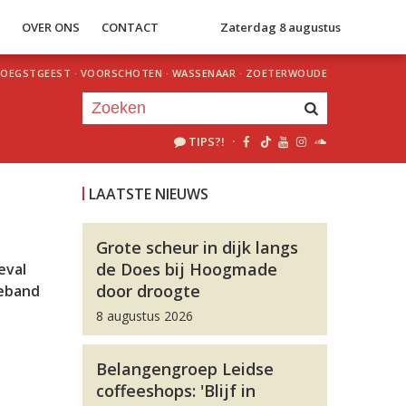
S
OVER ONS
CONTACT
Zaterdag 8 augustus
OEGSTGEEST
·
VOORSCHOTEN
·
WASSENAAR
·
ZOETERWOUDE
TIPS?!
·
Je luistert nu naar
uur 1 van 0
LAATSTE NIEUWS
«
Vorig uur
Volgend uur
»
Grote scheur in dijk langs
de Does bij Hoogmade
eval
door droogte
ieband
n
8 augustus 2026
Belangengroep Leidse
coffeeshops: 'Blijf in