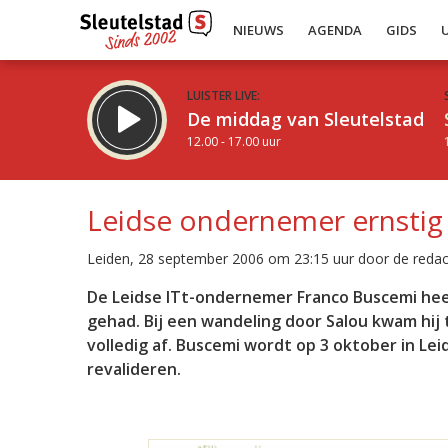
NIEUWS
AGENDA
GIDS
LUISTER LIVE:
De middag van Sleutelstad
12.00 - 17.00 uur
Leidse ondernemer ernstig 
Leiden, 28 september 2006 om 23:15 uur door de redac
Inklappen
De Leidse ITt-ondernemer Franco Buscemi heef
gehad. Bij een wandeling door Salou kwam hij
volledig af. Buscemi wordt op 3 oktober in 
revalideren.