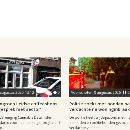
8 augustus 2026, 12:12
0
Voorschoten, 8 augustus 2026, 11:0
ngroep Leidse coffeeshops:
Politie zoekt met honden na
n gesprek met sector'
verdachte na woninginbraak
Vereniging Cannabis Detaillisten
De politie heeft vrijdagavond met m
dacht voor het Leidse gedoogbeleid.
eenheden en politiehonden gezocht 
...
verdachte van een...