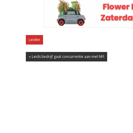
Leiden
« Leids bedrijf gaat concurrentie aan met NFI