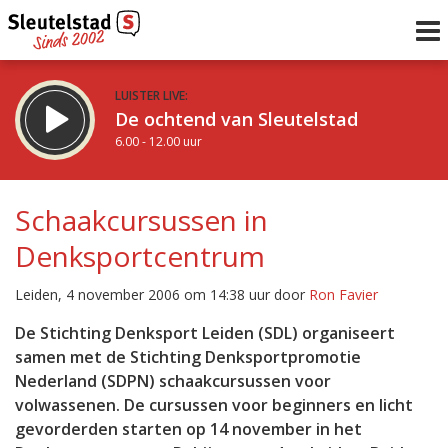
LUISTER LIVE:
De ochtend van Sleutelstad
6.00 - 12.00 uur
STRAKS:
De middag van Sleutelstad
Schaakcursussen in
12.00 - 19.00 uur
Denksportcentrum
uur 1 van 0
Vorig uur
Volgend uur
Leiden, 4 november 2006 om 14:38 uur door
Ron Favier
Inklappen
De Stichting Denksport Leiden (SDL) organiseert
samen met de Stichting Denksportpromotie
Nederland (SDPN) schaakcursussen voor
volwassenen. De cursussen voor beginners en licht
gevorderden starten op 14 november in het