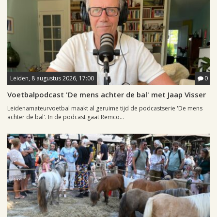
Leiden, 8 augustus 2026, 17:00
0
Voetbalpodcast 'De mens achter de bal' met Jaap Visser
Leidenamateurvoetbal maakt al geruime tijd de podcastserie 'De mens
achter de bal'. In de podcast gaat Remco...