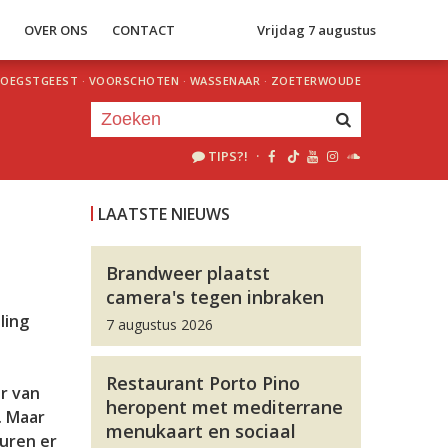
S
OVER ONS
CONTACT
Vrijdag 7 augustus
OEGSTGEEST
·
VOORSCHOTEN
·
WASSENAAR
·
ZOETERWOUDE
TIPS?!
·
Je luistert nu naar
uur 1 van 0
LAATSTE NIEUWS
«
Vorig uur
Volgend uur
»
Brandweer plaatst
camera's tegen inbraken
ling
7 augustus 2026
t
Restaurant Porto Pino
er van
heropent met mediterrane
. Maar
menukaart en sociaal
euren er