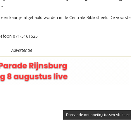
r…
n een kaartje afgehaald worden in de Centrale Bibliotheek. De voorstel
Telefoon 071-5161625
Advertentie
Dansende ontmoeting tussen Afrika en