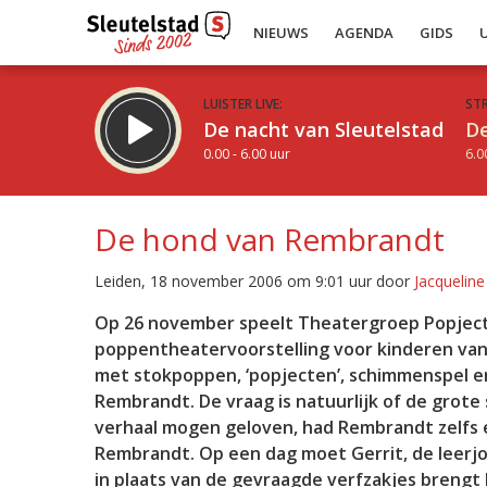
NIEUWS
AGENDA
GIDS
LUISTER LIVE:
ST
De nacht van Sleutelstad
De
0.00 - 6.00 uur
6.0
De hond van Rembrandt
Leiden, 18 november 2006 om 9:01 uur door
Jacquelin
Inklappen
Op 26 november speelt Theatergroep Popject
poppentheatervoorstelling voor kinderen vana
met stokpoppen, ‘popjecten’, schimmenspel en 
Rembrandt. De vraag is natuurlijk of de grote
verhaal mogen geloven, had Rembrandt zelfs ee
Rembrandt. Op een dag moet Gerrit, de leerj
in plaats van de gevraagde verfzakjes brengt h