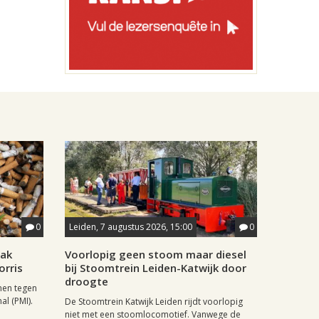
0
Leiden, 7 augustus 2026, 15:00
0
aak
Voorlopig geen stoom maar diesel
orris
bij Stoomtrein Leiden-Katwijk door
droogte
nen tegen
al (PMI).
De Stoomtrein Katwijk Leiden rijdt voorlopig
niet met een stoomlocomotief. Vanwege de