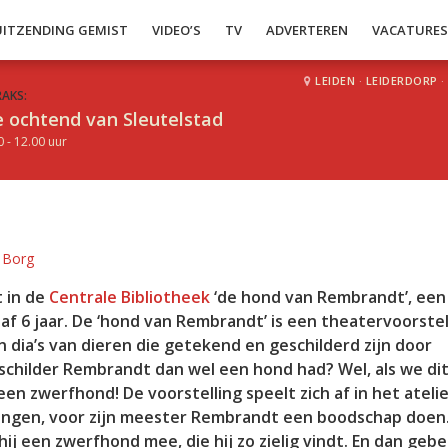
UITZENDING GEMIST
VIDEO’S
TV
ADVERTEREN
VACATURE
LEIDEN
·
LEIDERDORP
·
RAKS:
 ochtend van Sleutelstad
0 - 12.00 uur
e Borg
 in de
Centrale Bibliotheek
‘de hond van Rembrandt’, een
f 6 jaar. De ‘hond van Rembrandt’ is een theatervoorstel
dia’s van dieren die getekend en geschilderd zijn door
 schilder Rembrandt dan wel een hond had? Wel, als we di
n zwerfhond! De voorstelling speelt zich af in het ateli
ongen, voor zijn meester Rembrandt een boodschap doen
ij een zwerfhond mee, die hij zo zielig vindt. En dan geb