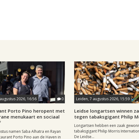
 augustus 2026, 16:56
0
Leiden, 7 augustus 2026, 15:59
ant Porto Pino heropent met
Leidse longartsen winnen z
rane menukaart en sociaal
tegen tabaksgigant Philip M
f
Longartsen hebben een zaak gewon
tabaksgigant Philip Morris Internation
ustus namen Saba Alhatra en Rayan
De Leidse...
taurant Porto Pino aan de Haven in