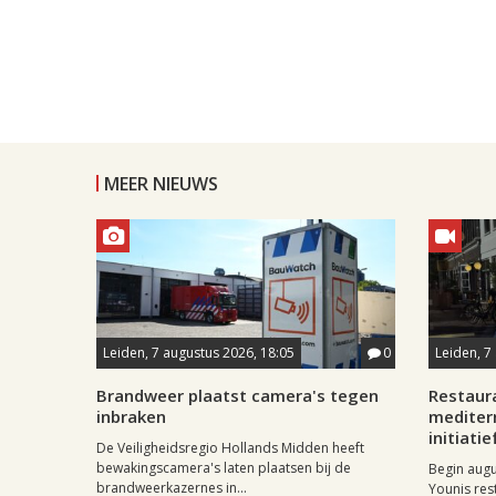
MEER NIEUWS
Leiden, 7 augustus 2026, 18:05
0
Leiden, 7
Brandweer plaatst camera's tegen
Restaur
inbraken
mediter
initiatie
De Veiligheidsregio Hollands Midden heeft
bewakingscamera's laten plaatsen bij de
Begin aug
brandweerkazernes in...
Younis res