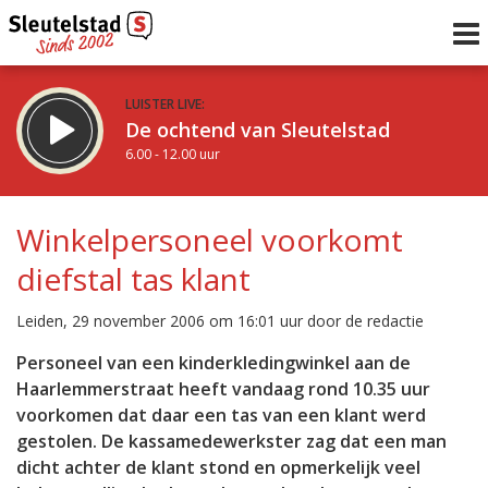
LUISTER LIVE:
De ochtend van Sleutelstad
6.00 - 12.00 uur
STRAKS:
De middag van Sleutelstad
Winkelpersoneel voorkomt
12.00 - 17.00 uur
diefstal tas klant
uur 1 van 0
Vorig uur
Volgend uur
Leiden, 29 november 2006 om 16:01 uur door de redactie
Inklappen
Personeel van een kinderkledingwinkel aan de
Haarlemmerstraat heeft vandaag rond 10.35 uur
voorkomen dat daar een tas van een klant werd
gestolen. De kassamedewerkster zag dat een man
dicht achter de klant stond en opmerkelijk veel