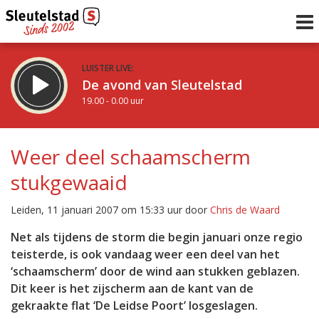
LUISTER LIVE:
De avond van Sleutelstad
19.00 - 0.00 uur
STRAKS:
De nacht van Sleutelstad
Weer deel schaamscherm
0.00 - 6.00 uur
stukgewaaid
uur 1 van 0
Vorig uur
Volgend uur
Leiden, 11 januari 2007 om 15:33 uur door
Chris de Waard
Inklappen
Net als tijdens de storm die begin januari onze regio
teisterde, is ook vandaag weer een deel van het
‘schaamscherm’ door de wind aan stukken geblazen.
Dit keer is het zijscherm aan de kant van de
gekraakte flat ‘De Leidse Poort’ losgeslagen.