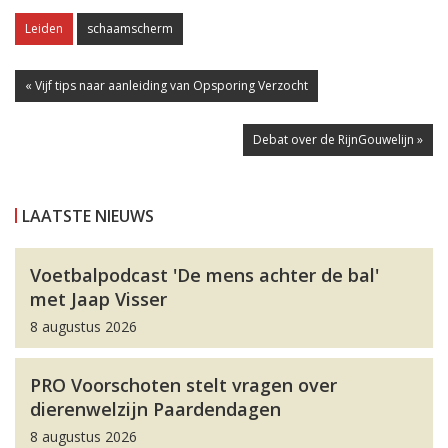
Leiden
schaamscherm
« Vijf tips naar aanleiding van Opsporing Verzocht
Debat over de RijnGouwelijn »
LAATSTE NIEUWS
Voetbalpodcast 'De mens achter de bal'
met Jaap Visser
8 augustus 2026
PRO Voorschoten stelt vragen over
dierenwelzijn Paardendagen
8 augustus 2026