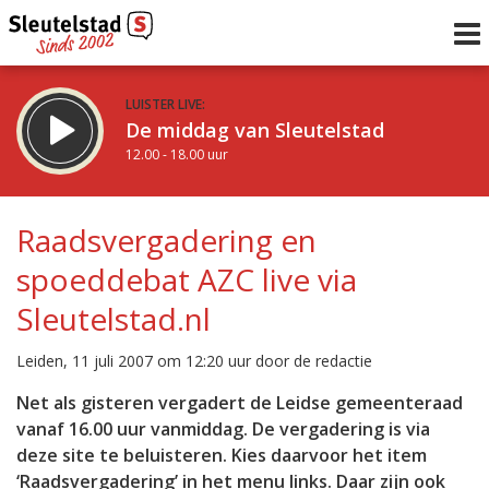
LUISTER LIVE:
De middag van Sleutelstad
12.00 - 18.00 uur
STRAKS:
De avond van Sleutelstad
Raadsvergadering en
18.00 - 19.00 uur
spoeddebat AZC live via
uur 1 van 0
Vorig uur
Volgend uur
Sleutelstad.nl
Inklappen
Leiden, 11 juli 2007 om 12:20 uur door de redactie
Net als gisteren vergadert de Leidse gemeenteraad
vanaf 16.00 uur vanmiddag. De vergadering is via
deze site te beluisteren. Kies daarvoor het item
‘Raadsvergadering’ in het menu links. Daar zijn ook