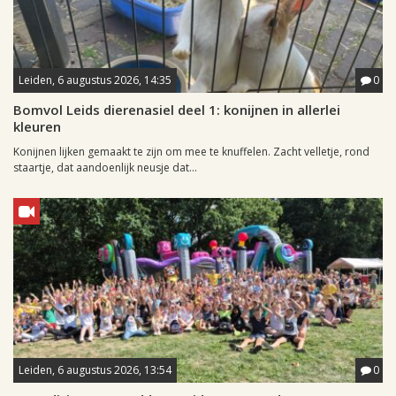
Leiden, 6 augustus 2026, 14:35
0
Bomvol Leids dierenasiel deel 1: konijnen in allerlei
kleuren
Konijnen lijken gemaakt te zijn om mee te knuffelen. Zacht velletje, rond
staartje, dat aandoenlijk neusje dat...
Leiden, 6 augustus 2026, 13:54
0