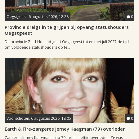
Oegstgeest, 6 augustus 2026, 18:28
0
Provincie dreigt in te grijpen bij opvang statushouders
Oegstgeest
De provincie Zuid-Holland geeft Oegstgeest tot en met juli 2027 de tijd
om voldoende statushouders op te...
Voorschoten, 6 augustus 2026, 18:05
0
Earth & Fire-zangeres Jerney Kaagman (79) overleden
Zangeres Jerney Kaagman is op 79-jarige leeftijd overleden. Ze was