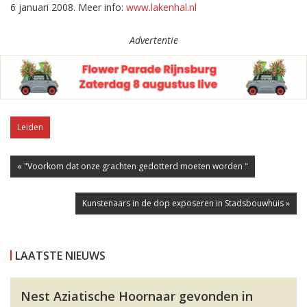
6 januari 2008. Meer info:
www.lakenhal.nl
Advertentie
Leiden
« "Voorkom dat onze grachten gedotterd moeten worden "
Kunstenaars in de dop exposeren in Stadsbouwhuis »
LAATSTE NIEUWS
Nest Aziatische Hoornaar gevonden in