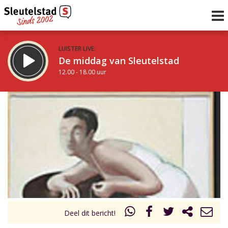
LUISTER LIVE:
De middag van Sleutelstad
12.00 - 18.00 uur
STRAKS:
De vrijdagavond met Keanu
18.00 - 19.00 uur
uur 1 van 0
Vorig uur
Volgend uur
Inklappen
Deel dit bericht!