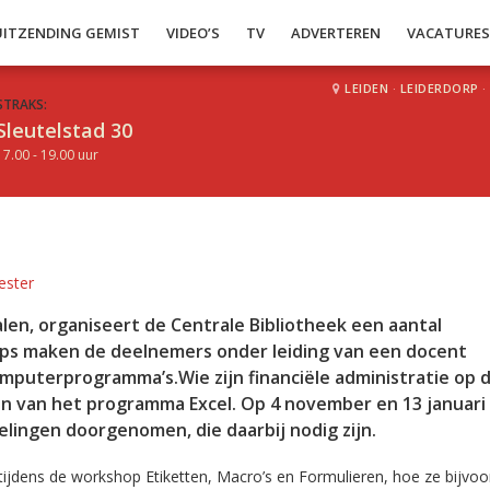
UITZENDING GEMIST
VIDEO’S
TV
ADVERTEREN
VACATURE
LEIDEN
·
LEIDERDORP
·
STRAKS:
Sleutelstad 30
17.00 - 19.00 uur
ester
len, organiseert de Centrale Bibliotheek een aantal
ps maken de deelnemers onder leiding van een docent
mputerprogramma’s.Wie zijn financiële administratie op 
en van het programma Excel. Op 4 november en 13 januar
elingen doorgenomen, die daarbij nodig zijn.
tijdens de workshop Etiketten, Macro’s en Formulieren, hoe ze bijvoo