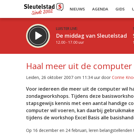
NIEUWS
AGENDA
GIDS
LUISTER LIVE:
De middag van Sleutelstad
12.00 - 17.00 uur
Haal meer uit de computer
Leiden, 26 oktober 2007 om 11:34 uur door
Corine Kno
Inklappen
Voor iedereen die meer uit de computer wil ha
zondagworkshops. Tijdens deze basisworksho
stapsgewijs kennis met een aantal handige co
computer wil voeren, kan daarbij gebruikmak
tijdens de workshop Excel Basis alle basishand
Op 16 december en 24 februari, leren belangstellenden 