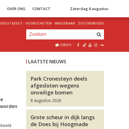
S
OVER ONS
CONTACT
Zaterdag 8 augustus
OEGSTGEEST
·
VOORSCHOTEN
·
WASSENAAR
·
ZOETERWOUDE
TIPS?!
·
Je luistert nu naar
uur 1 van 0
LAATSTE NIEUWS
«
Vorig uur
Volgend uur
»
Park Cronesteyn deels
afgesloten wegens
onveilige bomen
de
8 augustus 2026
i worden
Grote scheur in dijk langs
de Does bij Hoogmade
rbeeld