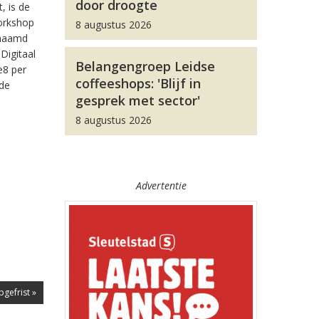
door droogte
, is de
workshop
8 augustus 2026
enaamd
Digitaal
Belangengroep Leidse
e8 per
coffeeshops: 'Blijf in
 de
gesprek met sector'
8 augustus 2026
Advertentie
gefrist »