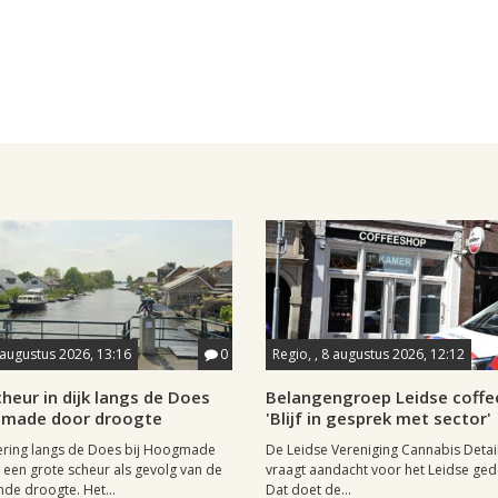
 augustus 2026, 13:16
0
Regio, , 8 augustus 2026, 12:12
heur in dijk langs de Does
Belangengroep Leidse coffe
gmade door droogte
'Blijf in gesprek met sector'
ering langs de Does bij Hoogmade
De Leidse Vereniging Cannabis Detail
een grote scheur als gevolg van de
vraagt aandacht voor het Leidse ge
de droogte. Het...
Dat doet de...