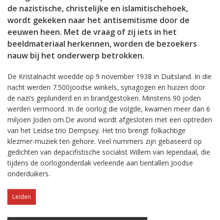
de nazistische, christelijke en islamitischehoek,
wordt gekeken naar het antisemitisme door de
eeuwen heen. Met de vraag of zij iets in het
beeldmateriaal herkennen, worden de bezoekers
nauw bij het onderwerp betrokken.
De Kristalnacht woedde op 9 november 1938 in Duitsland. In die
nacht werden 7.500joodse winkels, synagogen en huizen door
de nazi’s geplunderd en in brandgestoken. Minstens 90 joden
werden vermoord. In de oorlog die volgde, kwamen meer dan 6
miljoen Joden om.De avond wordt afgesloten met een optreden
van het Leidse trio Dempsey. Het trio brengt folkachtige
klezmer-muziek ten gehore. Veel nummers zijn gebaseerd op
gedichten van depacifistische socialist Willem van Iependaal, die
tijdens de oorlogonderdak verleende aan tientallen Joodse
onderduikers.
Leiden