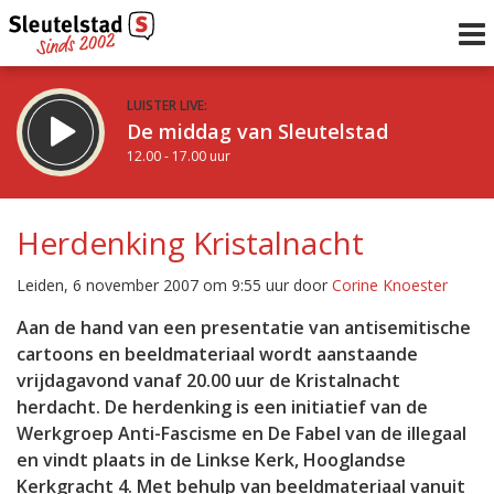
LUISTER LIVE:
De middag van Sleutelstad
12.00 - 17.00 uur
STRAKS:
Sleutelstad 30
Herdenking Kristalnacht
17.00 - 19.00 uur
uur 1 van 0
Vorig uur
Volgend uur
Leiden, 6 november 2007 om 9:55 uur door
Corine Knoester
Inklappen
Aan de hand van een presentatie van antisemitische
cartoons en beeldmateriaal wordt aanstaande
vrijdagavond vanaf 20.00 uur de Kristalnacht
herdacht. De herdenking is een initiatief van de
Werkgroep Anti-Fascisme en De Fabel van de illegaal
en vindt plaats in de Linkse Kerk, Hooglandse
Kerkgracht 4. Met behulp van beeldmateriaal vanuit