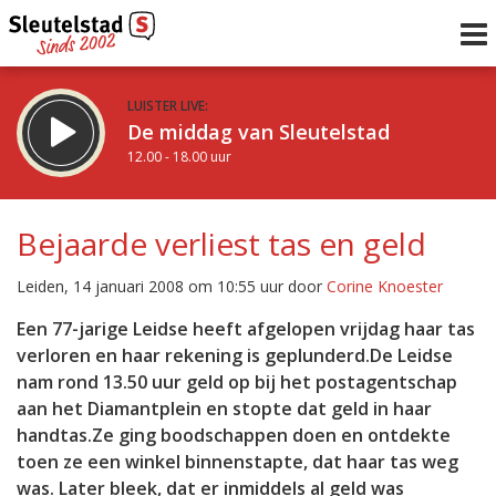
LUISTER LIVE:
De middag van Sleutelstad
12.00 - 18.00 uur
STRAKS:
De vrijdagavond met Keanu
Bejaarde verliest tas en geld
18.00 - 19.00 uur
uur 1 van 0
Vorig uur
Volgend uur
Leiden, 14 januari 2008 om 10:55 uur door
Corine Knoester
Inklappen
Een 77-jarige Leidse heeft afgelopen vrijdag haar tas
verloren en haar rekening is geplunderd.De Leidse
nam rond 13.50 uur geld op bij het postagentschap
aan het Diamantplein en stopte dat geld in haar
handtas.Ze ging boodschappen doen en ontdekte
toen ze een winkel binnenstapte, dat haar tas weg
was. Later bleek, dat er inmiddels al geld was