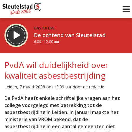
LUISTER LIVE:
De ochtend van Sleutelstad
6.00 - 12.00 uur
STRAKS:
De middag van Sleutelstad
PvdA wil duidelijkheid over
12.00 - 18.00 uur
kwaliteit asbestbestrijding
uur 1 van 0
Vorig uur
Volgend uur
Leiden, 7 maart 2008 om 13:09 uur door de redactie
Inklappen
De PvdA heeft enkele schriftelijke vragen aan het
college voorgelegd met betrekking tot de
asbestbestrijding in Leiden. In januari maakte het
ministerie van VROM bekend, dat de
asbestbestrijding in een aantal gemeenten niet