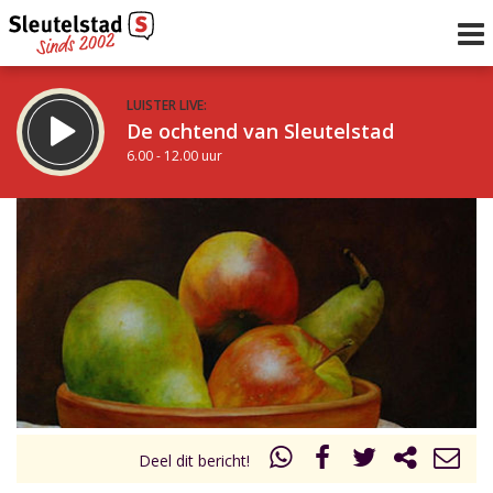
LUISTER LIVE:
De ochtend van Sleutelstad
6.00 - 12.00 uur
STRAKS:
De middag van Sleutelstad
12.00 - 19.00 uur
uur 1 van 0
Vorig uur
Volgend uur
Inklappen
Deel dit bericht!