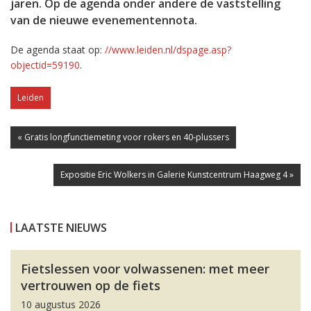
jaren. Op de agenda onder andere de vaststelling
van de nieuwe evenementennota.
De agenda staat op:
//www.leiden.nl/dspage.asp?
objectid=59190
.
Leiden
« Gratis longfunctiemeting voor rokers en 40-plussers
Expositie Eric Wolkers in Galerie Kunstcentrum Haagweg 4 »
LAATSTE NIEUWS
Fietslessen voor volwassenen: met meer
vertrouwen op de fiets
10 augustus 2026