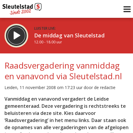
LUISTER LIVE:
De middag van Sleutelstad
12.00 - 18.00 uur
STRAKS:
De avond van Sleutelstad
Raadsvergadering vanmiddag
18.00 - 21.00 uur
en vanavond via Sleutelstad.nl
uur 1 van 0
Vorig uur
Volgend uur
Leiden, 11 november 2008 om 17:23 uur door de redactie
Inklappen
Vanmiddag en vanavond vergadert de Leidse
gemeenteraad. Deze vergadering is rechtstreeks te
beluisteren via deze site. Kies daarvoor
‘Raadsvergadering’ in het menu links. Daar staan ook
de opnames van alle vergaderingen van de afgelopen