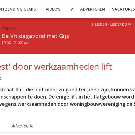
UITZENDING GEMIST
VIDEO’S
TV
ADVERTEREN
VACATURE
LEIDEN
·
LEIDERDORP
·
STRAKS:
De Vrijdagavond met Gijs
19.00 - 21.00 uur
st' door werkzaamheden lift
e
aat flat, die niet meer zo goed ter been zijn, kunnen v
dschappen te doen. De enige lift in het flatgebouw word
 wegens werkzaamheden door woningbouwvereniging de S
Advertentie