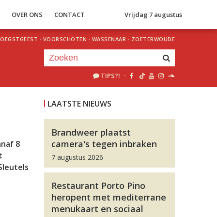
S
OVER ONS
CONTACT
Vrijdag 7 augustus
OEGSTGEEST
·
VOORSCHOTEN
·
WASSENAAR
·
ZOETERWOUDE
TIPS?!
·
Je luistert nu naar
uur 1 van 0
LAATSTE NIEUWS
«
Vorig uur
Volgend uur
»
Brandweer plaatst
camera's tegen inbraken
anaf 8
t
7 augustus 2026
leutels
Restaurant Porto Pino
heropent met mediterrane
menukaart en sociaal