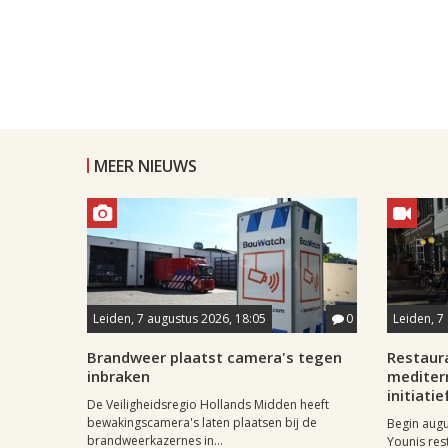
MEER NIEUWS
Leiden, 7 augustus 2026, 18:05
0
Leiden, 7
Brandweer plaatst camera's tegen
Restaur
inbraken
mediter
initiatie
De Veiligheidsregio Hollands Midden heeft
bewakingscamera's laten plaatsen bij de
Begin aug
brandweerkazernes in...
Younis res