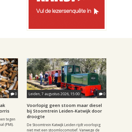
0
Leiden, 7 augustus 2026, 15:00
0
aak
Voorlopig geen stoom maar diesel
orris
bij Stoomtrein Leiden-Katwijk door
droogte
nen tegen
al (PMI).
De Stoomtrein Katwijk Leiden rijdt voorlopig
niet met een stoomlocomotief. Vanwege de