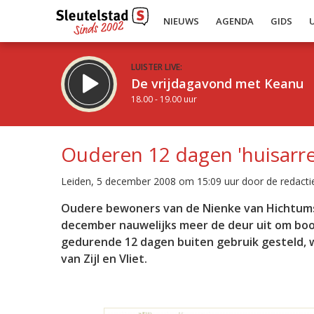
NIEUWS
AGENDA
GIDS
LUISTER LIVE:
De vrijdagavond met Keanu
18.00 - 19.00 uur
Ouderen 12 dagen 'huisarre
Leiden, 5 december 2008 om 15:09 uur door de redacti
Inklappen
Oudere bewoners van de Nienke van Hichtumstr
december nauwelijks meer de deur uit om boo
gedurende 12 dagen buiten gebruik gesteld,
van Zijl en Vliet.