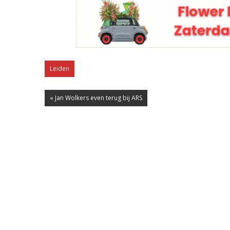
Leiden
« Jan Wolkers even terug bij ARS