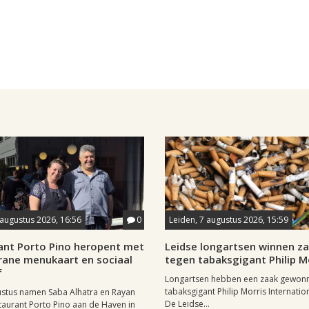
 augustus 2026, 16:56
0
Leiden, 7 augustus 2026, 15:59
ant Porto Pino heropent met
Leidse longartsen winnen z
rane menukaart en sociaal
tegen tabaksgigant Philip M
f
Longartsen hebben een zaak gewon
tabaksgigant Philip Morris Internation
ustus namen Saba Alhatra en Rayan
De Leidse...
taurant Porto Pino aan de Haven in