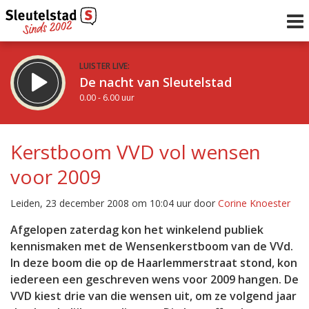
LUISTER LIVE:
De nacht van Sleutelstad
0.00 - 6.00 uur
STRAKS:
De ochtend van Sleutelstad
Kerstboom VVD vol wensen
6.00 - 12.00 uur
voor 2009
uur 1 van 0
Vorig uur
Volgend uur
Leiden, 23 december 2008 om 10:04 uur door
Corine Knoester
Inklappen
Afgelopen zaterdag kon het winkelend publiek
kennismaken met de Wensenkerstboom van de VVd.
In deze boom die op de Haarlemmerstraat stond, kon
iedereen een geschreven wens voor 2009 hangen. De
VVD kiest drie van die wensen uit, om ze volgend jaar