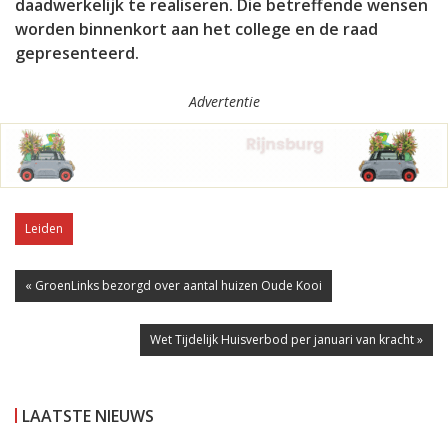
daadwerkelijk te realiseren. Die betreffende wensen
worden binnenkort aan het college en de raad
gepresenteerd.
Advertentie
Leiden
« GroenLinks bezorgd over aantal huizen Oude Kooi
Wet Tijdelijk Huisverbod per januari van kracht »
LAATSTE NIEUWS