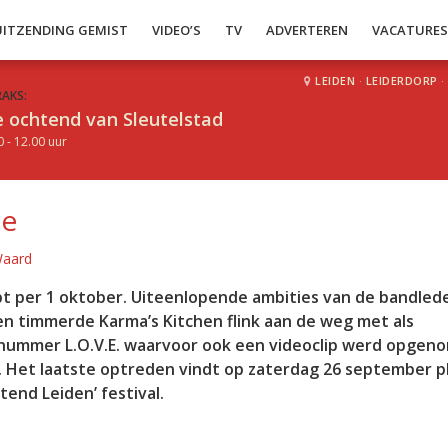
UITZENDING GEMIST
VIDEO’S
TV
ADVERTEREN
VACATURE
LEIDEN
·
LEIDERDORP
·
RAKS:
 ochtend van Sleutelstad
0 - 12.00 uur
ee
Waard
t per 1 oktober. Uiteenlopende ambities van de bandled
n timmerde Karma’s Kitchen flink aan de weg met als
ummer L.O.V.E. waarvoor ook een videoclip werd opgen
 Het laatste optreden vindt op zaterdag 26 september pl
end Leiden’ festival.