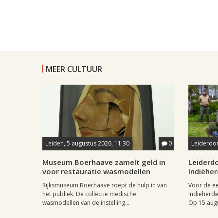
MEER CULTUUR
Leiden, 5 augustus 2026, 11:30
0
Leiderdor
Museum Boerhaave zamelt geld in
Leiderdo
voor restauratie wasmodellen
Indiëhe
Rijksmuseum Boerhaave roept de hulp in van
Voor de ee
het publiek. De collectie medische
Indiëherde
wasmodellen van de instelling...
Op 15 augu