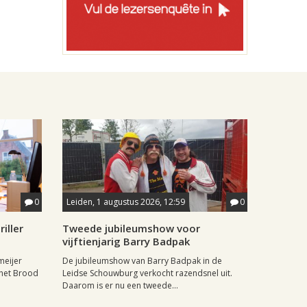
0
Leiden, 1 augustus 2026, 12:59
0
iller
Tweede jubileumshow voor
vijftienjarig Barry Badpak
meijer
De jubileumshow van Barry Badpak in de
 het Brood
Leidse Schouwburg verkocht razendsnel uit.
Daarom is er nu een tweede...