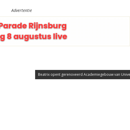
Advertentie
Beatrix opent gerenoveerd Academiegebouw van Universi