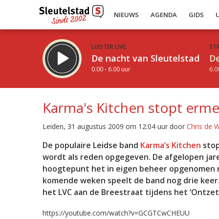
NIEUWS
AGENDA
GIDS
LUISTER LIVE:
ST
De nacht van Sleutelstad
De
0.00 - 6.00 uur
6.0
Karma's Kitchen stopt erm
Leiden, 31 augustus 2009 om 12:04 uur door
Chris de 
Inklappen
De populaire Leidse band
Karma’s Kitchen
stop
wordt als reden opgegeven. De afgelopen jare
hoogtepunt het in eigen beheer opgenomen n
komende weken speelt de band nog drie keer.
het LVC aan de Breestraat tijdens het ‘Ontzett
https://youtube.com/watch?v=GCGTCwCHEUU