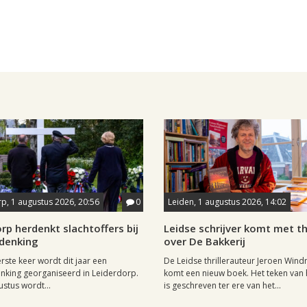
p, 1 augustus 2026, 20:56
0
Leiden, 1 augustus 2026, 14:02
rp herdenkt slachtoffers bij
Leidse schrijver komt met thr
rdenking
over De Bakkerij
rste keer wordt dit jaar een
De Leidse thrillerauteur Jeroen Wind
nking georganiseerd in Leiderdorp.
komt een nieuw boek. Het teken van
stus wordt...
is geschreven ter ere van het...