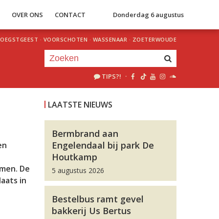
S
OVER ONS
CONTACT
Donderdag 6 augustus
OEGSTGEEST
·
VOORSCHOTEN
·
WASSENAAR
·
ZOETERWOUDE
TIPS?!
·
Je luistert nu naar
uur 1 van 0
LAATSTE NIEUWS
«
Vorig uur
Volgend uur
»
Bermbrand aan
Engelendaal bij park De
en
Houtkamp
omen. De
5 augustus 2026
aats in
Bestelbus ramt gevel
bakkerij Us Bertus