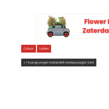
Cultuur
Leiden
« 14-jarige jongen mishandelt medepassagier trein