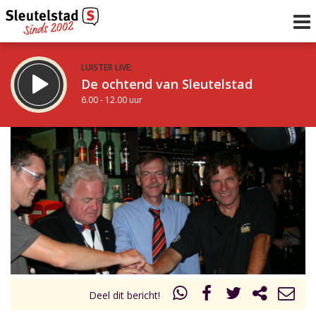
LUISTER LIVE:
De ochtend van Sleutelstad
6.00 - 12.00 uur
STRAKS:
De middag van Sleutelstad
12.00 - 18.00 uur
uur 1 van 0
Vorig uur
Volgend uur
Inklappen
Deel dit bericht!