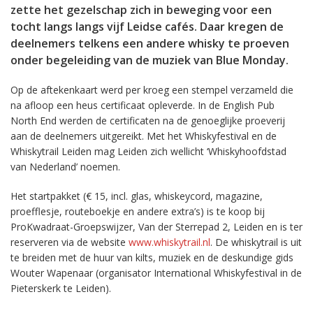
zette het gezelschap zich in beweging voor een
tocht langs langs vijf Leidse cafés. Daar kregen de
deelnemers telkens een andere whisky te proeven
onder begeleiding van de muziek van Blue Monday.
Op de aftekenkaart werd per kroeg een stempel verzameld die
na afloop een heus certificaat opleverde. In de English Pub
North End werden de certificaten na de genoeglijke proeverij
aan de deelnemers uitgereikt. Met het Whiskyfestival en de
Whiskytrail Leiden mag Leiden zich wellicht ‘Whiskyhoofdstad
van Nederland’ noemen.
Het startpakket (€ 15, incl. glas, whiskeycord, magazine,
proefflesje, routeboekje en andere extra’s) is te koop bij
ProKwadraat-Groepswijzer, Van der Sterrepad 2, Leiden en is ter
reserveren via de website
www.whiskytrail.nl
. De whiskytrail is uit
te breiden met de huur van kilts, muziek en de deskundige gids
Wouter Wapenaar (organisator International Whiskyfestival in de
Pieterskerk te Leiden).