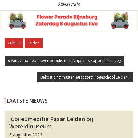
Advertentie
Cultuur
Leiden
« Vanavond debat over populisme in Vrijplaats Koppenhinksteeg
Bekostiging master Jeugdzorg Hogeschool Leiden »
LAATSTE NIEUWS
Jubileumeditie Pasar Leiden bij
Wereldmuseum
6 augustus 2026