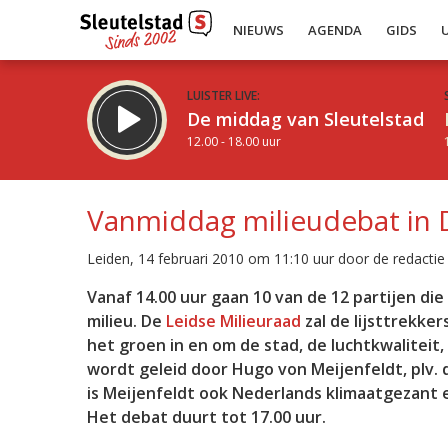
NIEUWS
AGENDA
GIDS
LUISTER LIVE:
De middag van Sleutelstad
12.00 - 18.00 uur
Vanmiddag milieudebat in
Leiden, 14 februari 2010 om 11:10 uur door de redactie
Inklappen
Vanaf 14.00 uur gaan 10 van de 12 partijen di
milieu. De
Leidse Milieuraad
zal de lijsttrekke
het groen in en om de stad, de luchtkwaliteit,
wordt geleid door Hugo von Meijenfeldt, plv. 
is Meijenfeldt ook Nederlands klimaatgezant 
Het debat duurt tot 17.00 uur.