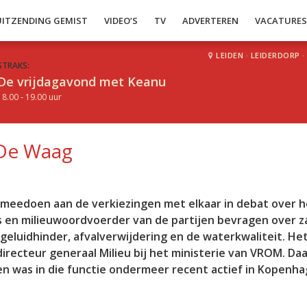
UITZENDING GEMIST
VIDEO’S
TV
ADVERTEREN
VACATURE
LEIDEN
·
LEIDERDORP
·
STRAKS:
De vrijdagavond met Keanu
18.00 - 19.00 uur
 De Waag
e meedoen aan de verkiezingen met elkaar in debat over h
rs en milieuwoordvoerder van de partijen bevragen over z
 geluidhinder, afvalverwijdering en de waterkwaliteit. He
directeur generaal Milieu bij het ministerie van VROM. Da
en was in die functie ondermeer recent actief in Kopenha