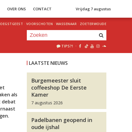
S
OVER ONS
CONTACT
Vrijdag 7 augustus
OEGSTGEEST
·
VOORSCHOTEN
·
WASSENAAR
·
ZOETERWOUDE
TIPS?!
·
Je luistert nu naar
uur 1 van 0
LAATSTE NIEUWS
«
Vorig uur
Volgend uur
»
Burgemeester sluit
coffeeshop De Eerste
et
Kamer
aken als
t debat
7 augustus 2026
arnaast
gen.
Padelbanen geopend in
oude ijshal