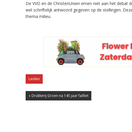
De VVD en de ChristenUnien emen niet aan het debat dee
wel schriftelijk antwoord gegeven op de stellingen. Dez
thema milieu.
Leiden
« Drukkerij Groen na 145 jaar failliet