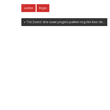
Leiden
Regio
« 'Tot Zoens' drie ouwe jongens pakken nog één keer de...