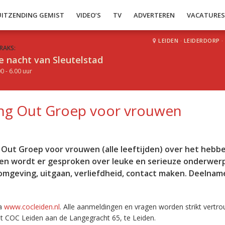
UITZENDING GEMIST
VIDEO’S
TV
ADVERTEREN
VACATURE
LEIDEN
·
LEIDERDORP
·
RAKS:
e nacht van Sleutelstad
0 - 6.00 uur
ing Out Groep voor vrouwen
 Out Groep voor vrouwen (alle leeftijden) over het hebb
den wordt er gesproken over leuke en serieuze onderwer
omgeving, uitgaan, verliefdheid, contact maken. Deelname
ia
www.cocleiden.nl
. Alle aanmeldingen en vragen worden strikt vertro
t COC Leiden aan de Langegracht 65, te Leiden.