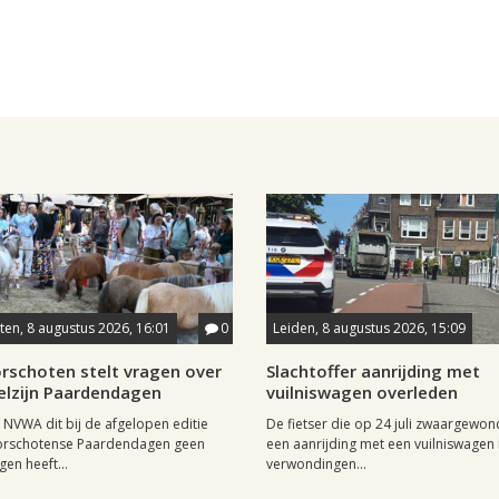
en, 8 augustus 2026, 16:01
0
Leiden, 8 augustus 2026, 15:09
rschoten stelt vragen over
Slachtoffer aanrijding met
elzijn Paardendagen
vuilniswagen overleden
NVWA dit bij de afgelopen editie
De fietser die op 24 juli zwaargewond
orschotense Paardendagen geen
een aanrijding met een vuilniswagen i
en heeft...
verwondingen...