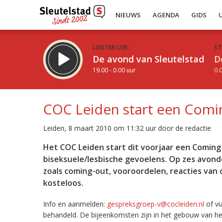
NIEUWS
AGENDA
GIDS
LUISTER LIVE:
ST
De avond van Sleutelstad
D
19.00 - 0.00 uur
0.0
COC Leiden start een Com
Leiden, 8 maart 2010 om 11:32 uur door de redactie
Inklappen
Het COC Leiden start dit voorjaar een Coming
biseksuele/lesbische gevoelens. Op zes avon
zoals coming-out, vooroordelen, reacties van 
kosteloos.
Info en aanmelden:
gespreksgroep-v@cocleiden.nl
of v
behandeld. De bijeenkomsten zijn in het gebouw van he