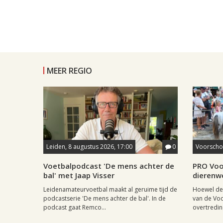
MEER REGIO
Leiden, 8 augustus 2026, 17:00
0
Voorschot
Voetbalpodcast 'De mens achter de
PRO Voo
bal' met Jaap Visser
dierenw
Leidenamateurvoetbal maakt al geruime tijd de
Hoewel de 
podcastserie 'De mens achter de bal'. In de
van de Vo
podcast gaat Remco...
overtreding