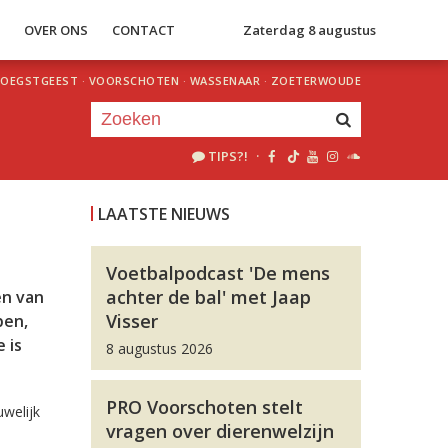
S
OVER ONS
CONTACT
Zaterdag 8 augustus
OEGSTGEEST
·
VOORSCHOTEN
·
WASSENAAR
·
ZOETERWOUDE
TIPS?!
·
Je luistert nu naar
uur 1 van 0
LAATSTE NIEUWS
«
Vorig uur
Volgend uur
»
Voetbalpodcast 'De mens
achter de bal' met Jaap
en van
Visser
pen,
 is
8 augustus 2026
PRO Voorschoten stelt
uwelijk
vragen over dierenwelzijn