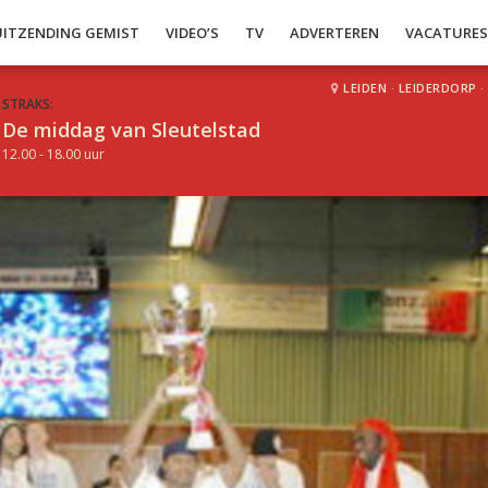
UITZENDING GEMIST
VIDEO’S
TV
ADVERTEREN
VACATURE
LEIDEN
·
LEIDERDORP
·
STRAKS:
De middag van Sleutelstad
12.00 - 18.00 uur