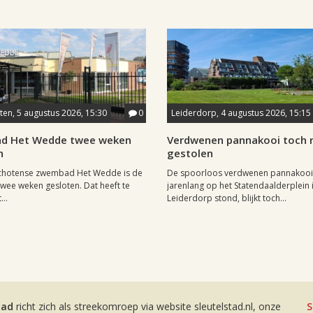
en, 5 augustus 2026, 15:30
0
Leiderdorp, 4 augustus 2026, 15:15
d Het Wedde twee weken
Verdwenen pannakooi toch n
n
gestolen
chotense zwembad Het Wedde is de
De spoorloos verdwenen pannakooi
ee weken gesloten. Dat heeft te
jarenlang op het Statendaalderplein 
..
Leiderdorp stond, blijkt toch...
tad
richt zich als streekomroep via website sleutelstad.nl, onze
S