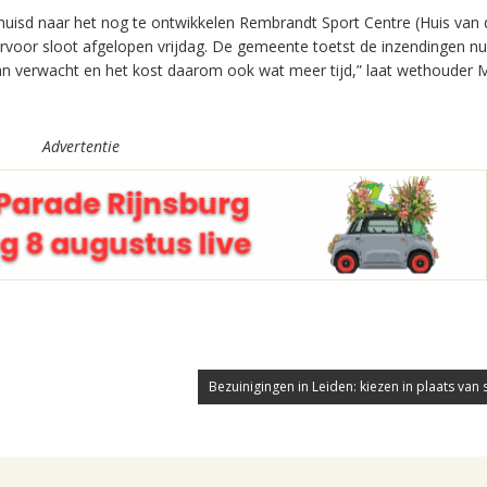
rhuisd naar het nog te ontwikkelen Rembrandt Sport Centre (Huis van 
arvoor sloot afgelopen vrijdag. De gemeente toetst de inzendingen n
an verwacht en het kost daarom ook wat meer tijd,” laat wethouder 
Advertentie
Bezuinigingen in Leiden: kiezen in plaats van