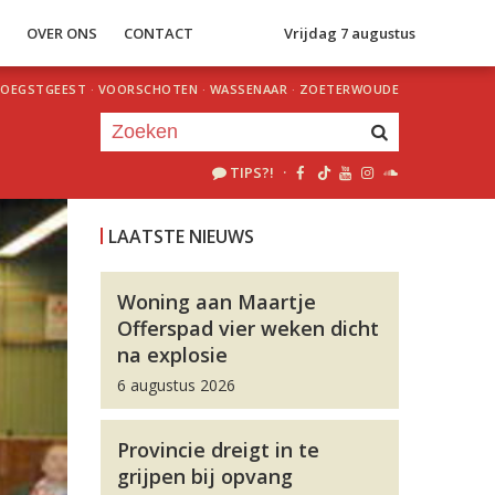
S
OVER ONS
CONTACT
Vrijdag 7 augustus
OEGSTGEEST
·
VOORSCHOTEN
·
WASSENAAR
·
ZOETERWOUDE
TIPS?!
·
Je luistert nu naar
uur 1 van 0
LAATSTE NIEUWS
«
Vorig uur
Volgend uur
»
Woning aan Maartje
Offerspad vier weken dicht
na explosie
6 augustus 2026
Provincie dreigt in te
grijpen bij opvang