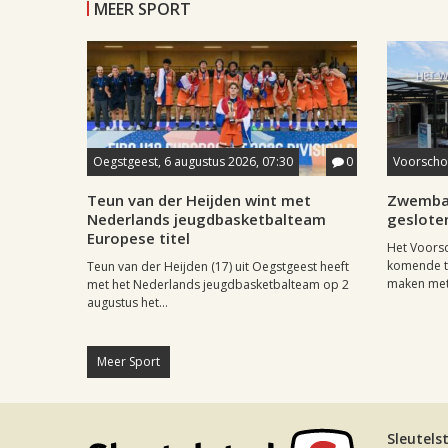
MEER SPORT
Oegstgeest, 6 augustus 2026, 07:30
0
Voorschot
Teun van der Heijden wint met
Zwemba
Nederlands jeugdbasketbalteam
geslote
Europese titel
Het Voors
komende tw
Teun van der Heijden (17) uit Oegstgeest heeft
maken met.
met het Nederlands jeugdbasketbalteam op 2
augustus het...
Meer Sport
Sleutels