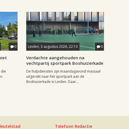
0
Leiden, 3 augustus 2026, 22:13
0
iet
Verdachte aangehouden na
vechtpartij sportpark Boshuizerkade
 die
De hulpdiensten zijn maandagavond massaal
in
uitgerukt naar het sportpark aan de
Boshuizerkade in Leiden. Daar...
leutelstad
Telefoon Redactie