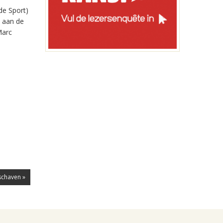
de Sport)
u aan de
Marc
 schaven »