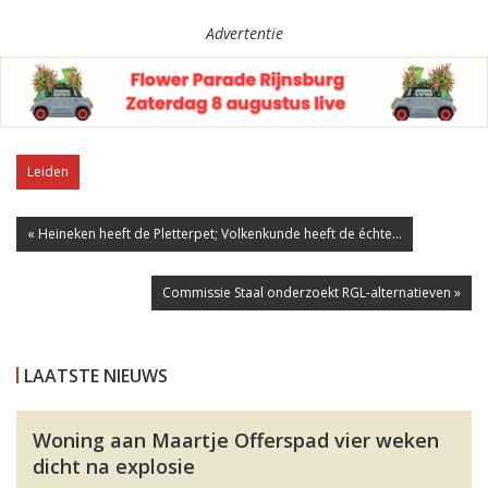
Advertentie
Leiden
« Heineken heeft de Pletterpet; Volkenkunde heeft de échte...
Commissie Staal onderzoekt RGL-alternatieven »
LAATSTE NIEUWS
Woning aan Maartje Offerspad vier weken
dicht na explosie