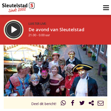
LUISTER LIVE:
De avond van Sleutelstad
21.00 - 0.00 uur
STRAKS:
De nacht van Sleutelstad
0.00 - 6.00 uur
uur 1 van 0
Vorig uur
Volgend uur
Inklappen
Deel dit bericht!