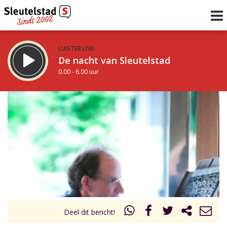
LUISTER LIVE:
De nacht van Sleutelstad
0.00 - 6.00 uur
STRAKS:
De ochtend van Sleutelstad
6.00 - 12.00 uur
uur 1 van 0
Vorig uur
Volgend uur
Inklappen
Deel dit bericht!