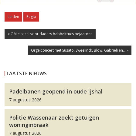
Leiden
Regio
« OM eist cel voor daders babbeltrucs bejaarden
Orgelconcert met Susato, Sweelinck, Blow, Gabrieli en... »
LAATSTE NIEUWS
Padelbanen geopend in oude ijshal
7 augustus 2026
Politie Wassenaar zoekt getuigen
woninginbraak
7 augustus 2026