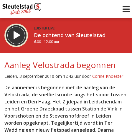
LUISTER LIVE:
De ochtend van Sleutelstad
6.00 - 12.00 uur
STRAKS:
De middag van Sleutelstad
Aanleg Velostrada begonnen
12.00 - 18.00 uur
uur 1 van 0
Vorig uur
Volgend uur
Leiden, 3 september 2010 om 12:42 uur door
Corine Knoester
Inklappen
De aannemer is begonnen met de aanleg van de
Velostrada, de snelfietsroute langs het spoor tussen
Leiden en Den Haag. Het Zijdepad in Leidschendam
en het Groene Draeckpad tussen Station de Vink in
Voorschoten en de Stevenshofdreef in Leiden
worden opgeknapt. Tegelijkertijd wordt in Ter
Wadding een nieuw fietspad aangelegd. Daarna