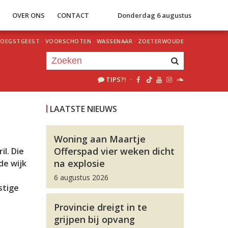
S
OVER ONS
CONTACT
Donderdag 6 augustus
OEGSTGEEST
·
VOORSCHOTEN
·
WASSENAAR
·
ZOETERWOUDE
TIPS?!
·
Je luistert nu naar
uur 1 van 0
LAATSTE NIEUWS
«
Vorig uur
Volgend uur
»
Woning aan Maartje
Offerspad vier weken dicht
l. Die
na explosie
de wijk
6 augustus 2026
stige
Provincie dreigt in te
grijpen bij opvang