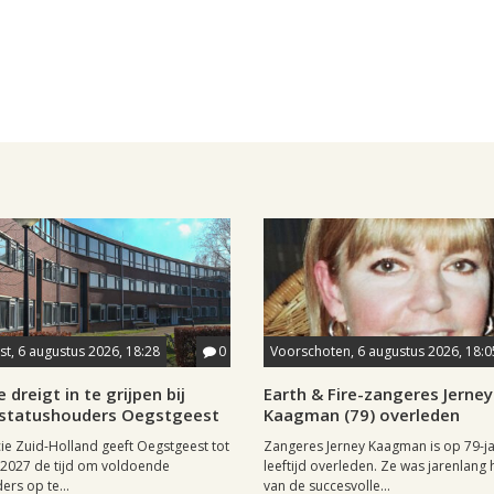
t, 6 augustus 2026, 18:28
0
Voorschoten, 6 augustus 2026, 18:0
 dreigt in te grijpen bij
Earth & Fire-zangeres Jerney
statushouders Oegstgeest
Kaagman (79) overleden
ie Zuid-Holland geeft Oegstgeest tot
Zangeres Jerney Kaagman is op 79-ja
i 2027 de tijd om voldoende
leeftijd overleden. Ze was jarenlang 
ers op te...
van de succesvolle...