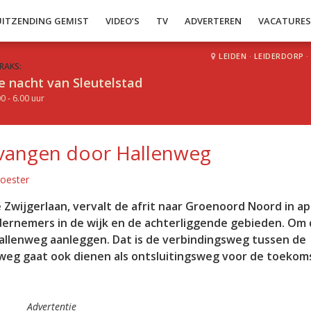
UITZENDING GEMIST
VIDEO’S
TV
ADVERTEREN
VACATURE
LEIDEN
·
LEIDERDORP
·
RAKS:
e nacht van Sleutelstad
0 - 6.00 uur
rvangen door Hallenweg
oester
wijgerlaan, vervalt de afrit naar Groenoord Noord in apri
ernemers in de wijk en de achterliggende gebieden. Om 
allenweg aanleggen. Dat is de verbindingsweg tussen de
 weg gaat ook dienen als ontsluitingsweg voor de toekom
Advertentie