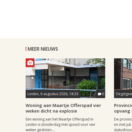
MEER NIEUWS
Leiden, 6 augustus 2026, 18:33
0
Oegstgees
Woning aan Maartje Offerspad vier
Provincie
weken dicht na explosie
opvang 
Een woning aan het Maartje Offerspad in
De provinc
Leiden is donderdag met spoed voor vier
en met jul
weken gesloten....
statushoud