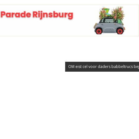
OM eist cel voor daders babbeltrucs be