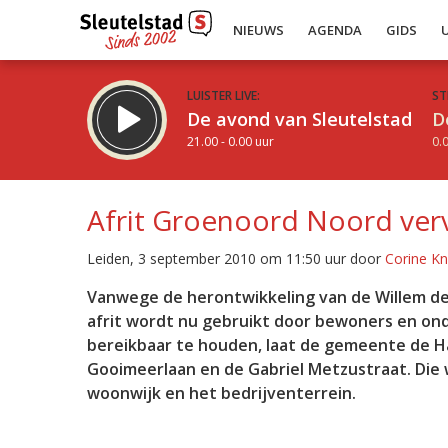
NIEUWS
AGENDA
GIDS
LUISTER LIVE:
ST
De avond van Sleutelstad
D
21.00 - 0.00 uur
0.0
Afrit Groenoord Noord ve
Leiden, 3 september 2010 om 11:50 uur door
Corine Kn
Inklappen
Vanwege de herontwikkeling van de Willem de Z
afrit wordt nu gebruikt door bewoners en ond
bereikbaar te houden, laat de gemeente de H
Gooimeerlaan en de Gabriel Metzustraat. Die
woonwijk en het bedrijventerrein.