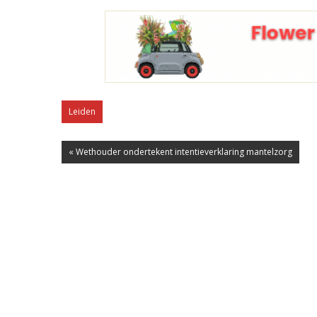
Leiden
« Wethouder ondertekent intentieverklaring mantelzorg