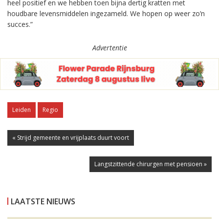
heel positief en we hebben toen bijna dertig kratten met
houdbare levensmiddelen ingezameld. We hopen op weer zo’n
succes.”
Advertentie
Leiden
Regio
« Strijd gemeente en vrijplaats duurt voort
Langstzittende chirurgen met pensioen »
LAATSTE NIEUWS