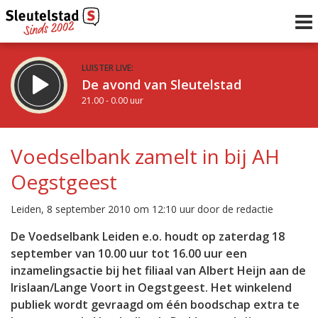
LUISTER LIVE:
De avond van Sleutelstad
21.00 - 0.00 uur
STRAKS:
De nacht van Sleutelstad
Voedselbank zamelt in bij AH
0.00 - 6.00 uur
Oegstgeest
uur 1 van 0
Vorig uur
Volgend uur
Leiden, 8 september 2010 om 12:10 uur door de redactie
Inklappen
De Voedselbank Leiden e.o. houdt op zaterdag 18
september van 10.00 uur tot 16.00 uur een
inzamelingsactie bij het filiaal van Albert Heijn aan de
Irislaan/Lange Voort in Oegstgeest. Het winkelend
publiek wordt gevraagd om één boodschap extra te