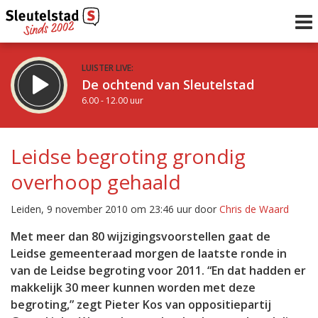
LUISTER LIVE:
De ochtend van Sleutelstad
6.00 - 12.00 uur
STRAKS:
De middag van Sleutelstad
Leidse begroting grondig
12.00 - 19.00 uur
overhoop gehaald
uur 1 van 0
Vorig uur
Volgend uur
Leiden, 9 november 2010 om 23:46 uur door
Chris de Waard
Inklappen
Met meer dan 80 wijzigingsvoorstellen gaat de
Leidse gemeenteraad morgen de laatste ronde in
van de Leidse begroting voor 2011. “En dat hadden er
makkelijk 30 meer kunnen worden met deze
begroting,” zegt Pieter Kos van oppositiepartij