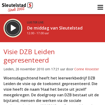
LUISTER LIVE:
De middag van Sleutelstad
12.00 - 17.00 uur
STRAKS:
Sleutelstad 30
Visie DZB Leiden
17.00 - 19.00 uur
gepresenteerd
uur 1 van 0
Vorig uur
Volgend uur
Leiden, 26 november 2010 om 17:21 uur door
Corine Knoester
Inklappen
Woensdagochtend heeft het leerwerkbedrijf DZB
Leiden de visie op de toekomst gepresenteerd. Die
visie heeft de naam ‘Haal het beste uit jezelf’
meegekregen. De doelgroep van DZB bestaat uit de
bijstand, mensen die werken via de sociale