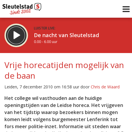
LUISTER LIVE:
De nacht van Sleutelstad
0.00 - 6.00 uur
STRAKS:
De ochtend van Sleutelstad
Vrije horecatijden mogelijk van
6.00 - 12.00 uur
de baan
uur 1 van 0
Vorig uur
Volgend uur
Leiden, 7 december 2010 om 16:58 uur door
Chris de Waard
Inklappen
Het college wil vasthouden aan de huidige
openingstijden van de Leidse horeca. Het vrijgeven
van het tijdstip waarop bezoekers binnen mogen
komen leidt volgens burgemeester Lenferink tot
fors meer politie-inzet. Informatie uit steden waar