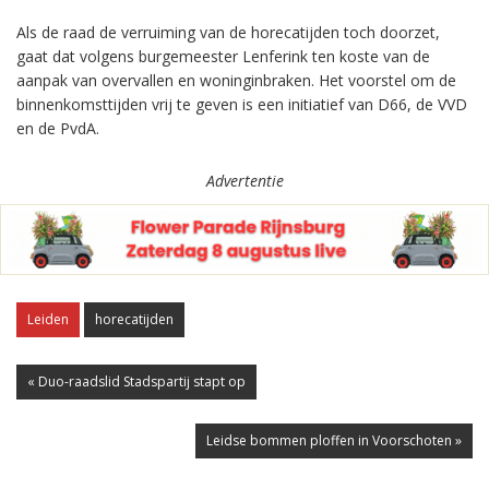
Als de raad de verruiming van de horecatijden toch doorzet,
gaat dat volgens burgemeester Lenferink ten koste van de
aanpak van overvallen en woninginbraken. Het voorstel om de
binnenkomsttijden vrij te geven is een initiatief van D66, de VVD
en de PvdA.
Advertentie
Leiden
horecatijden
« Duo-raadslid Stadspartij stapt op
Leidse bommen ploffen in Voorschoten »