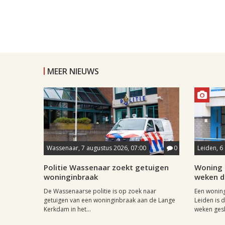
MEER NIEUWS
Wassenaar, 7 augustus 2026, 07:00
0
Leiden, 6
Politie Wassenaar zoekt getuigen
Woning 
woninginbraak
weken di
De Wassenaarse politie is op zoek naar
Een woning
getuigen van een woninginbraak aan de Lange
Leiden is 
Kerkdam in het...
weken gesl