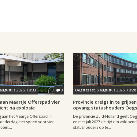
 augustus 2026, 18:33
0
Oegstgeest, 6 augustus 2026, 18:28
aan Maartje Offerspad vier
Provincie dreigt in te grijpen 
cht na explosie
opvang statushouders Oeg
 aan het Maartje Offerspad in
De provincie Zuid-Holland geeft Oeg
donderdag met spoed voor vier
en met juli 2027 de tijd om voldoen
oten....
statushouders op te...