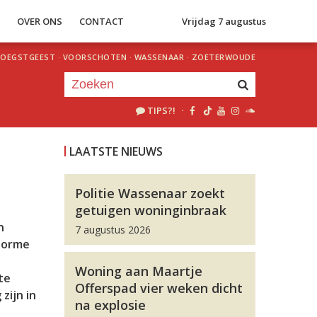
S
OVER ONS
CONTACT
Vrijdag 7 augustus
OEGSTGEEST
·
VOORSCHOTEN
·
WASSENAAR
·
ZOETERWOUDE
TIPS?!
·
Je luistert nu naar
uur 1 van 0
LAATSTE NIEUWS
«
Vorig uur
Volgend uur
»
Politie Wassenaar zoekt
getuigen woninginbraak
n
7 augustus 2026
enorme
Woning aan Maartje
te
Offerspad vier weken dicht
zijn in
na explosie