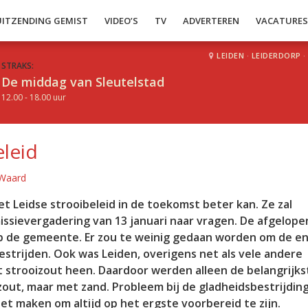
UITZENDING GEMIST
VIDEO’S
TV
ADVERTEREN
VACATURE
LEIDEN
·
LEIDERDORP
·
STRAKS:
De middag van Sleutelstad
12.00 - 18.00 uur
eleid
 Waard
het Leidse strooibeleid in de toekomst beter kan. Ze zal
ssievergadering van 13 januari naar vragen. De afgelope
ek op de gemeente. Er zou te weinig gedaan worden om de 
estrijden. Ook was Leiden, overigens net als vele andere
 strooizout heen. Daardoor werden alleen de belangrijks
t, maar met zand. Probleem bij de gladheidsbestrijding 
t maken om altijd op het ergste voorbereid te zijn.