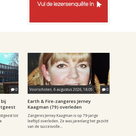
0
Voorschoten, 6 augustus 2026, 18:05
0
bij
Earth & Fire-zangeres Jerney
stgeest
Kaagman (79) overleden
stgeest tot
Zangeres Jerney Kaagman is op 79-jarige
de
leeftijd overleden. Ze was jarenlang het gezicht
van de succesvolle...