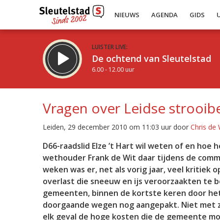
NIEUWS
AGENDA
GIDS
LUISTER LIVE:
De ochtend van Sleutelstad
6.00 - 12.00 uur
Vragen over Leidse strooib
Leiden, 29 december 2010 om 11:03 uur door
Chris de
Inklappen
D66-raadslid Elze ’t Hart wil weten of en hoe 
wethouder Frank de Wit daar tijdens de commi
weken was er, net als vorig jaar, veel kriti
overlast die sneeuw en ijs veroorzaakten te b
gemeenten, binnen de kortste keren door het
doorgaande wegen nog aangepakt. Niet met zou
elk geval de hoge kosten die de gemeente moe