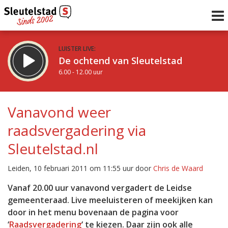
LUISTER LIVE:
De ochtend van Sleutelstad
6.00 - 12.00 uur
STRAKS:
De middag van Sleutelstad
Vanavond weer
12.00 - 18.00 uur
raadsvergadering via
uur 1 van 0
Vorig uur
Volgend uur
Sleutelstad.nl
Inklappen
Leiden, 10 februari 2011 om 11:55 uur door
Chris de Waard
Vanaf 20.00 uur vanavond vergadert de Leidse
gemeenteraad. Live meeluisteren of meekijken kan
door in het menu bovenaan de pagina voor
‘
Raadsvergadering
‘ te kiezen. Daar zijn ook alle