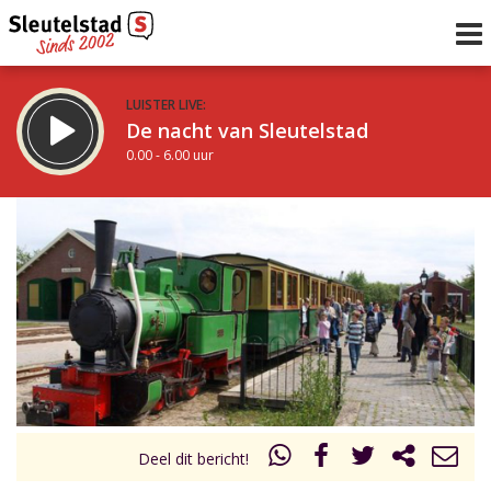
LUISTER LIVE:
De nacht van Sleutelstad
0.00 - 6.00 uur
STRAKS:
De ochtend van Sleutelstad
6.00 - 12.00 uur
uur 1 van 0
Vorig uur
Volgend uur
Inklappen
Deel dit bericht!