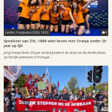
Leiden, 9 augustus 2026, 16:53
0
Speelster van ZVL-1886 wint brons met Oranje onder 20
jaar op EJK
Jong Oranje 0nder 20 jaar versloeg Italië in de strijd om de derde plaats
op het EJK waterpolo in Portugal....