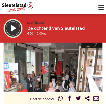
LUISTER LIVE:
De ochtend van Sleutelstad
6.00 - 12.00 uur
STRAKS:
De middag van Sleutelstad
12.00 - 17.00 uur
uur 1 van 0
Vorig uur
Volgend uur
Inklappen
Deel dit bericht!