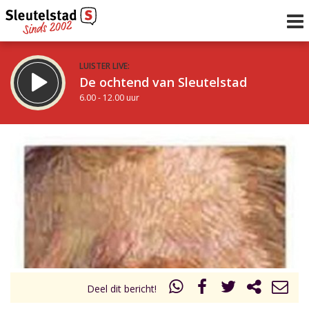
LUISTER LIVE:
De ochtend van Sleutelstad
6.00 - 12.00 uur
STRAKS:
De middag van Sleutelstad
12.00 - 18.00 uur
uur 1 van 0
Vorig uur
Volgend uur
Inklappen
Deel dit bericht!