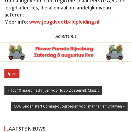
toonaangevend in de regio met haar eerste A,B,C en
Jeugdselecties, die allemaal op landelijk niveau
acteren.
Meer info:
www.jeugdvoetbalopleiding.nl
Advertentie
Sport
« Tot 10 maart inschrijven voor Joop Zoetemelk Classic
COC Leiden start Coming-out-groepen voor mannen en vrouwen »
LAATSTE NIEUWS