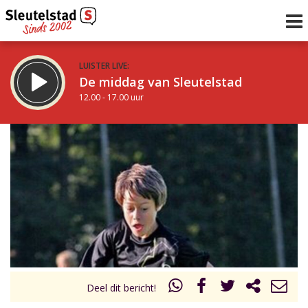
LUISTER LIVE:
De middag van Sleutelstad
12.00 - 17.00 uur
STRAKS:
Sleutelstad 30
17.00 - 19.00 uur
uur 1 van 0
Vorig uur
Volgend uur
Inklappen
Deel dit bericht!